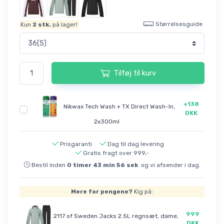
Størrelsesguide
Kun
2
stk.
på lager!
Tilføj til kurv
+138
Nikwax Tech Wash + TX Direct Wash-In,
DKK
2x300ml
Prisgaranti
Dag til dag levering
Gratis fragt over 999,-
Bestil inden
0
timer
43
min
56
sek
og vi afsender i dag.
Mere for pengene?
Kig på:
999
2117 of Sweden Jacks 2.5L regnsæt, dame,
DKK