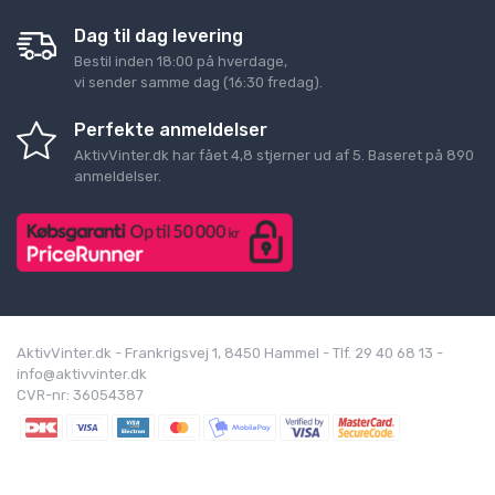
Dag til dag levering
Bestil inden 18:00 på hverdage,
vi sender samme dag (16:30 fredag).
Perfekte anmeldelser
AktivVinter.dk
har fået
4,8
stjerner ud af
5
. Baseret på
890
anmeldelser.
AktivVinter.dk - Frankrigsvej 1, 8450 Hammel - Tlf. 29 40 68 13 -
info@aktivvinter.dk
CVR-nr: 36054387