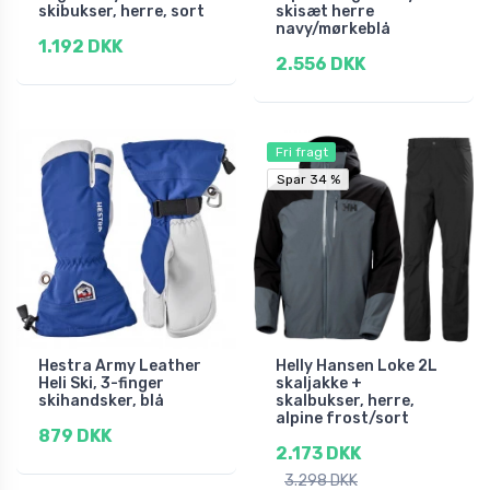
skibukser, herre, sort
skisæt herre
navy/mørkeblå
1.192 DKK
2.556 DKK
Fri fragt
Spar 34 %
Spar 34 %
Hestra Army Leather
Helly Hansen Loke 2L
Heli Ski, 3-finger
skaljakke +
skihandsker, blå
skalbukser, herre,
alpine frost/sort
879 DKK
2.173 DKK
3.298 DKK