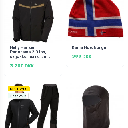
Helly Hansen
Kama Hue, Norge
Panorama 2.0 Ins,
299 DKK
skijakke, herre, sort
3.200 DKK
SLUTSALG
Fri fragt
Spar 26 %
Spar 26 %