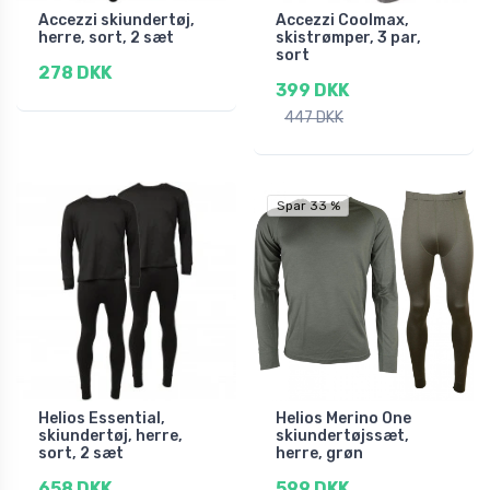
Accezzi skiundertøj,
Accezzi Coolmax,
herre, sort, 2 sæt
skistrømper, 3 par,
sort
278 DKK
399 DKK
447 DKK
Spar 33 %
Helios Essential,
Helios Merino One
skiundertøj, herre,
skiundertøjssæt,
sort, 2 sæt
herre, grøn
658 DKK
599 DKK