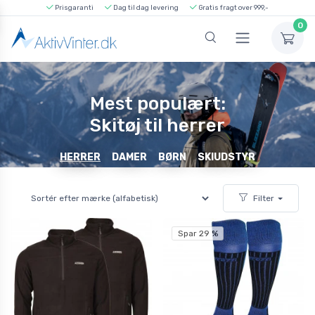
Prisgaranti
Dag til dag levering
Gratis fragt over 999,-
0
Mest populært:
Skitøj til herrer
HERRER
DAMER
BØRN
SKIUDSTYR
Filter
Spar 29 %