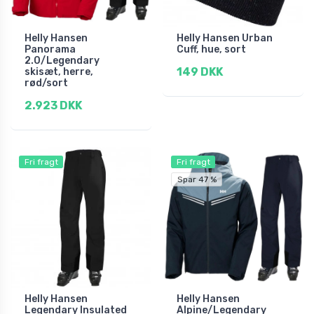
Helly Hansen
Helly Hansen Urban
Panorama
Cuff, hue, sort
2.0/Legendary
149 DKK
skisæt, herre,
rød/sort
2.923 DKK
Fri fragt
Fri fragt
Spar 47 %
Helly Hansen
Helly Hansen
Legendary Insulated
Alpine/Legendary