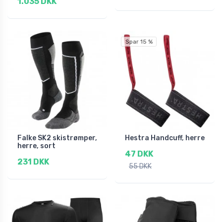
1.035 DKK
Spar 15 %
Falke SK2 skistrømper,
Hestra Handcuff, herre
herre, sort
47 DKK
231 DKK
55 DKK