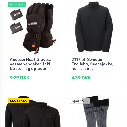
Fri fragt
Accezzi Heat Gloves,
2117 of Sweden
varmehandsker. Inkl.
Trollebo, fleecejakke,
batteri og oplader
herre, sort
999 DKK
439 DKK
SLUTSALG
Spar 29 %