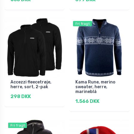
Fri fragt
Accezzi fleecetrøje,
Kama Rune, merino
herre, sort, 2-pak
sweater, herre,
marineblå
298 DKK
1.566 DKK
Fri fragt