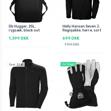
Db Hugger, 25L,
Helly Hansen Seven J,
rygsæk, black out
Regnjakke, herre, sort
1.399 DKK
699 DKK
1.199 DKK
Fri fragt
Spar 37 %