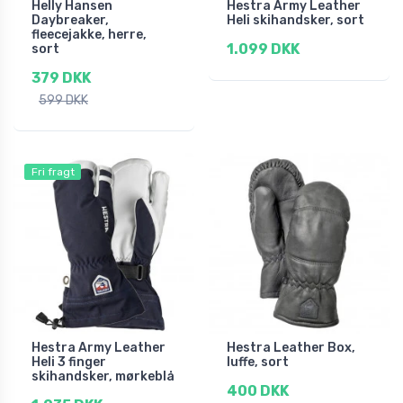
Helly Hansen
Hestra Army Leather
Daybreaker,
Heli skihandsker, sort
fleecejakke, herre,
1.099 DKK
sort
379 DKK
599 DKK
Fri fragt
Hestra Army Leather
Hestra Leather Box,
Heli 3 finger
luffe, sort
skihandsker, mørkeblå
400 DKK