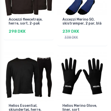
Accezzi fleecetrøje,
Accezzi Merino 50,
herre, sort, 2-pak
skistrømper, 2 par, blå
298 DKK
239 DKK
338 DKK
Helios Essential,
Helios Merino Glove,
skiundertøj, herre,
liner, sort