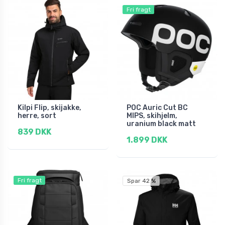
Fri fragt
Kilpi Flip, skijakke,
POC Auric Cut BC
herre, sort
MIPS, skihjelm,
uranium black matt
839 DKK
1.899 DKK
Fri fragt
Spar 42 %