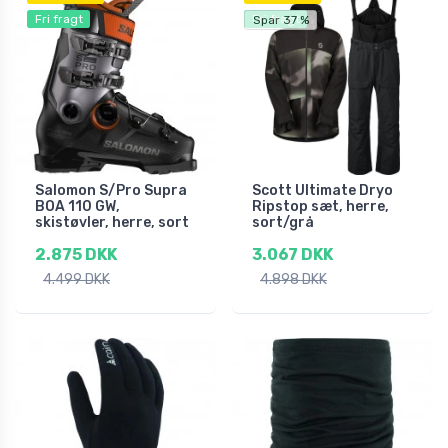
Fri fragt
Fri fragt
Spar 37 %
Salomon S/Pro Supra
Scott Ultimate Dryo
BOA 110 GW,
Ripstop sæt, herre,
skistøvler, herre, sort
sort/grå
2.875 DKK
3.067 DKK
4.499 DKK
4.898 DKK