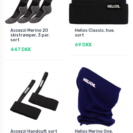
Accezzi Merino 20
Helios Classic, hue,
skistrømper, 3 par,
sort
sort
69 DKK
447 DKK
Accezzi Handcuff, sort
Helios Merino One,