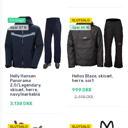
Fri fragt
SLUTSALG
Fri fragt
Spar 37 %
Spar 60 %
Helly Hansen
Helios Blaze, skisæt,
Panorama
herre, sort
2.0/Legendary,
999 DKK
skisæt, herre,
navy/mørkeblå
2.498 DKK
3.138 DKK
SLUTSALG
SLUTSALG