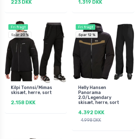
223 DKK
1.319 DKK
Fri fragt
Fri fragt
Spar 20 %
Spar 12 %
Spar 12 %
Kilpi Tonnsi/Mimas
Helly Hansen
skisæt, herre, sort
Panorama
2.0/Legendary
2.158 DKK
skisæt, herre, sort
4.392 DKK
4.998 DKK