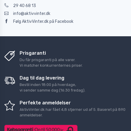
29 40 68 13
info@aktivvinter.dk
Følg AktivVinter.dk på Facebook
Prisgaranti
Du får prisgaranti på alle varer.
Vi matcher konkurrenternes priser.
Dag til dag levering
Bestil inden 18:00 på hverdage,
vi sender samme dag (16:30 fredag).
Perfekte anmeldelser
AktivVinter.dk
har fået
4,8
stjerner ud af
5
. Baseret på
890
anmeldelser.