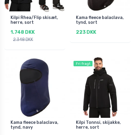
Kilpi Rhea/Flip skisæt,
Kama fleece balaclava,
herre, sort
tynd, sort
1.748 DKK
223 DKK
2.348 DKK
Fri fragt
Kama fleece balaclava,
Kilpi Tonnsi, skijakke,
tynd, navy
herre, sort