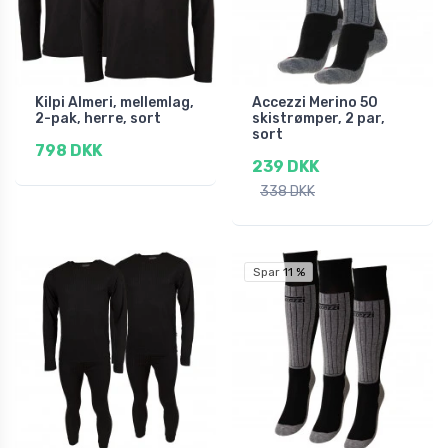
Kilpi Almeri, mellemlag,
Accezzi Merino 50
2-pak, herre, sort
skistrømper, 2 par,
sort
798 DKK
239 DKK
338 DKK
Spar 11 %