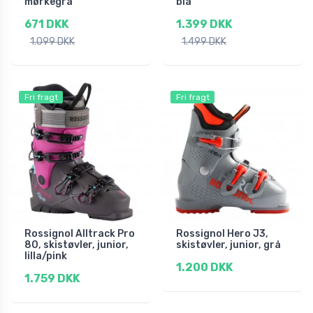
mørkegrå
blå
671 DKK
1.399 DKK
1.099 DKK
1.499 DKK
Fri fragt
Fri fragt
Rossignol Alltrack Pro
Rossignol Hero J3,
80, skistøvler, junior,
skistøvler, junior, grå
lilla/pink
1.200 DKK
1.759 DKK