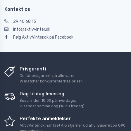
Kontakt os
29 40 68 13
info@aktivvinter.dk
Følg AktivVinter.dk på Facebook
Prisgaranti
Du får prisgaranti på alle varer.
Vi matcher konkurrenternes priser.
Dag til dag levering
Bestil inden 18:00 på hverdage,
vi sender samme dag (16:30 fredag).
Perfekte anmeldelser
AktivVinter.dk
har fået
4,8
stjerner ud af
5
. Baseret på
890
anmeldelser.