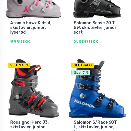
Atomic Hawx Kids 4,
Salomon Sense 70 T
skistøvler, junior,
GW, skistøvler, junior,
lyserød
sort
999 DKK
2.000 DKK
SLUTSALG
SLUTSALG
Fri fragt
Spar 7 %
Rossignol Hero J3,
Salomon S/Race 60T
skistøvler, junior,
L, skistøvler, junior,