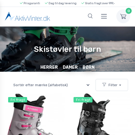
Prisgaranti
Dag til dag levering
Gratis fragt over 999,-
0
Skistøvler til børn
HERRER
DAMER
BØRN
Filter
Fri fragt
Fri fragt