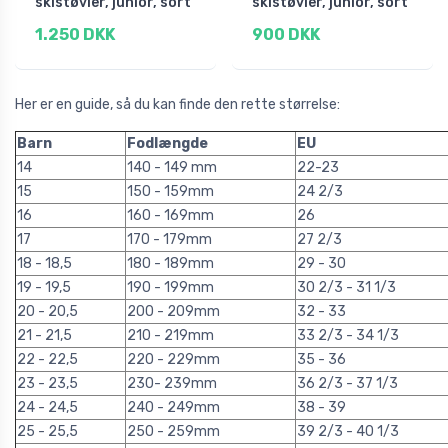
skistøvler, junior, sort
skistøvler, junior, sort
1.250 DKK
900 DKK
Her er en guide, så du kan finde den rette størrelse:
Barn
Fodlængde
EU
14
140 - 149 mm
22-23
15
150 - 159mm
24 2/3
16
160 - 169mm
26
17
170 - 179mm
27 2/3
18 - 18,5
180 - 189mm
29 - 30
19 - 19,5
190 - 199mm
30 2/3 - 31 1/3
20 - 20,5
200 - 209mm
32 - 33
21 - 21,5
210 - 219mm
33 2/3 - 34 1/3
22 - 22,5
220 - 229mm
35 - 36
23 - 23,5
230- 239mm
36 2/3 - 37 1/3
24 - 24,5
240 - 249mm
38 - 39
25 - 25,5
250 - 259mm
39 2/3 - 40 1/3