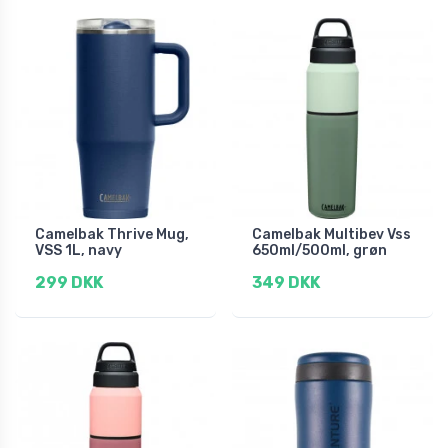
Camelbak Thrive Mug,
Camelbak Multibev Vss
VSS 1L, navy
650ml/500ml, grøn
299 DKK
349 DKK