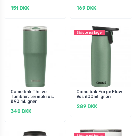
151 DKK
169 DKK
Sidste på lager
Camelbak Thrive
Camelbak Forge Flow
Tumbler, termokrus,
Vss 600ml, grøn
890 ml, grøn
289 DKK
340 DKK
Sidste på lager