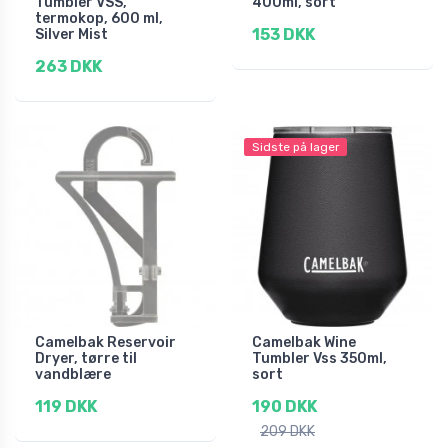
Tumbler VSS,
400ml, sort
termokop, 600 ml,
153 DKK
Silver Mist
263 DKK
Sidste på lager
Camelbak Reservoir
Camelbak Wine
Dryer, tørre til
Tumbler Vss 350ml,
vandblære
sort
119 DKK
190 DKK
209 DKK