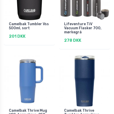
Camelbak Tumbler Vss
Lifeventure TiV
500ml, sort
Vacuum Flasker 700,
mørkegrå
201 DKK
278 DKK
Camelbak Thrive Mug
Camelbak Thrive