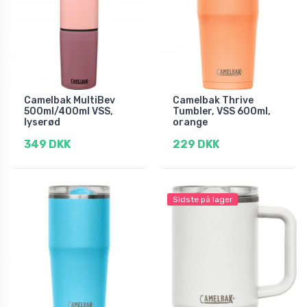
Camelbak MultiBev
Camelbak Thrive
500ml/400ml VSS,
Tumbler, VSS 600ml,
lyserød
orange
349 DKK
229 DKK
Sidste på lager