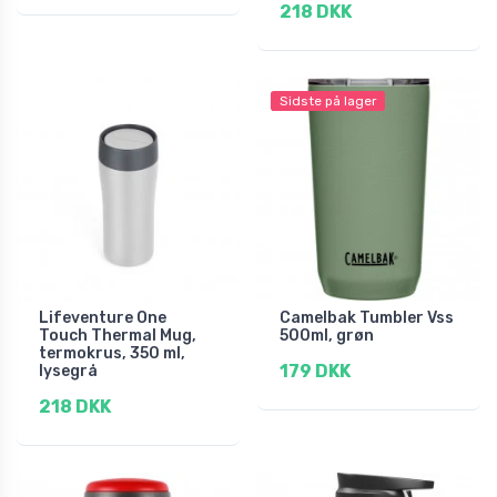
218 DKK
Sidste på lager
Lifeventure One
Camelbak Tumbler Vss
Touch Thermal Mug,
500ml, grøn
termokrus, 350 ml,
179 DKK
lysegrå
218 DKK