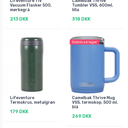
Lifeventure TiV
Camelbak Thrive
Vacuum Flasker 500,
Tumbler VSS, 600ml,
mørkegrå
lilla
213 DKK
318 DKK
Sidste på lager
Lifeventure
Camelbak Thrive Mug
Termokrus, metalgrøn
VSS, termokop, 500 ml,
blå
179 DKK
269 DKK