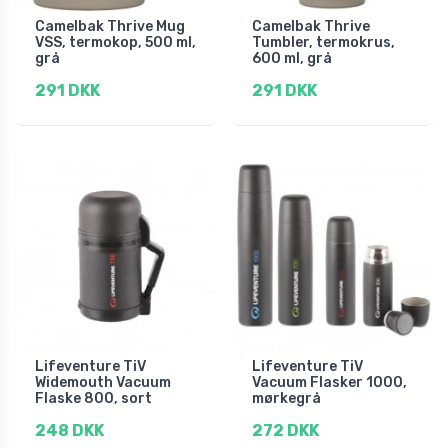
Camelbak Thrive Mug
Camelbak Thrive
VSS, termokop, 500 ml,
Tumbler, termokrus,
grå
600 ml, grå
291 DKK
291 DKK
Lifeventure TiV
Lifeventure TiV
Widemouth Vacuum
Vacuum Flasker 1000,
Flaske 800, sort
mørkegrå
248 DKK
272 DKK