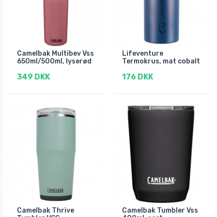
Camelbak Multibev Vss
Lifeventure
650ml/500ml, lyserød
Termokrus, mat cobalt
349 DKK
176 DKK
Camelbak Thrive
Camelbak Tumbler Vss