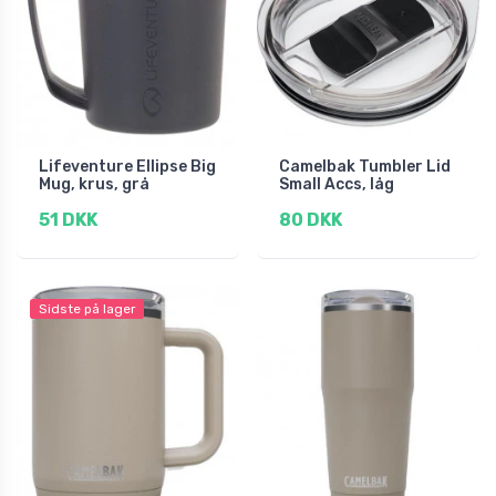
Lifeventure Ellipse Big
Camelbak Tumbler Lid
Mug, krus, grå
Small Accs, låg
51 DKK
80 DKK
Sidste på lager