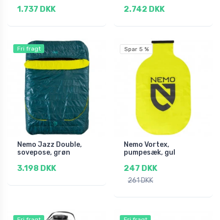
1.737 DKK
2.742 DKK
Fri fragt
Spar 5 %
Nemo Jazz Double,
Nemo Vortex,
sovepose, grøn
pumpesæk, gul
3.198 DKK
247 DKK
261 DKK
Fri fragt
Fri fragt