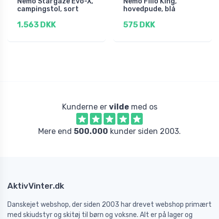
Nemo Stargaze Evo-X,
Nemo Fillo King,
campingstol, sort
hovedpude, blå
1.563 DKK
575 DKK
Kunderne er
vilde
med os
Mere end
500.000
kunder siden 2003.
AktivVinter.dk
Danskejet webshop, der siden 2003 har drevet webshop primært
med skiudstyr og skitøj til børn og voksne. Alt er på lager og