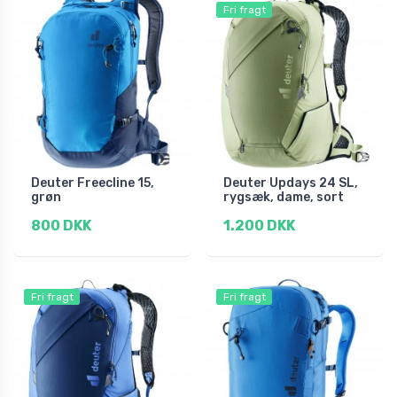
Fri fragt
Deuter Freecline 15,
Deuter Updays 24 SL,
grøn
rygsæk, dame, sort
800 DKK
1.200 DKK
Fri fragt
Fri fragt