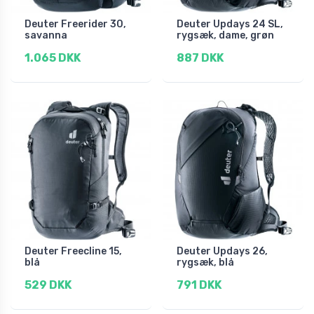
Deuter Freerider 30,
Deuter Updays 24 SL,
savanna
rygsæk, dame, grøn
1.065 DKK
887 DKK
Deuter Freecline 15,
Deuter Updays 26,
blå
rygsæk, blå
529 DKK
791 DKK