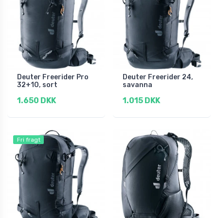
Deuter Freerider Pro
Deuter Freerider 24,
32+10, sort
savanna
1.650 DKK
1.015 DKK
Fri fragt