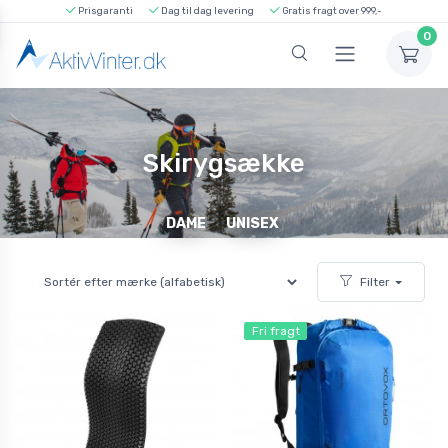
Prisgaranti
Dag til dag levering
Gratis fragt over 999,-
0
Skirygsække
DAME
UNISEX
Filter
Fri fragt