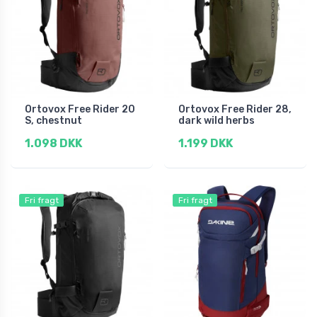
Ortovox Free Rider 20
Ortovox Free Rider 28,
S, chestnut
dark wild herbs
1.098 DKK
1.199 DKK
Fri fragt
Fri fragt