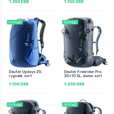
1.350 DKK
1.100 DKK
Fri fragt
Fri fragt
Deuter Updays 20,
Deuter Freerider Pro
rygsæk, sort
30+10 SL, dame, sort
1.100 DKK
1.650 DKK
Fri fragt
Fri fragt