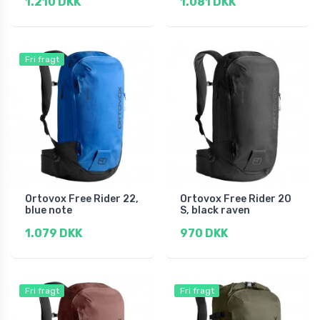
1.210 DKK
1.081 DKK
Fri fragt
Ortovox Free Rider 22,
Ortovox Free Rider 20
blue note
S, black raven
1.079 DKK
970 DKK
Fri fragt
Fri fragt