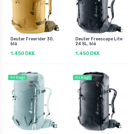
Deuter Freerider 30,
Deuter Freescape Lite
blå
24 SL, blå
1.450 DKK
1.450 DKK
Fri fragt
Fri fragt