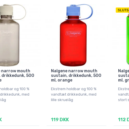
SLUTS
e narrow mouth
Nalgene narrow mouth
Nalg
, drikkedunk, 500
sustain, drikkedunk, 500
susta
e
ml, orange
ml, g
holdbar og 100 %
Ekstrem holdbar og 100 %
Ekstr
drikkedunk, med
vandtæt drikkedunk, med
vandt
elåg
lille skruelåg
stort 
K
119 DKK
112 