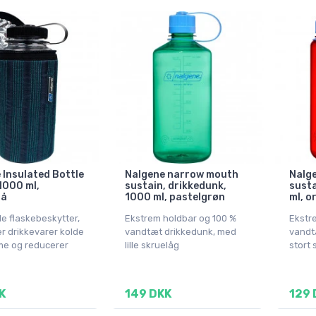
 Insulated Bottle
Nalgene narrow mouth
Nalg
1000 ml,
sustain, drikkedunk,
susta
lå
1000 ml, pastelgrøn
ml, o
de flaskebeskytter,
Ekstrem holdbar og 100 %
Ekstr
er drikkevarer kolde
vandtæt drikkedunk, med
vandt
rme og reducerer
lille skruelåg
stort 
K
149 DKK
129 