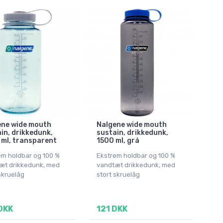
ene wide mouth
Nalgene wide mouth
in, drikkedunk,
sustain, drikkedunk,
ml, transparent
1500 ml, grå
em holdbar og 100 %
Ekstrem holdbar og 100 %
æt drikkedunk, med
vandtæt drikkedunk, med
skruelåg
stort skruelåg
DKK
121 DKK