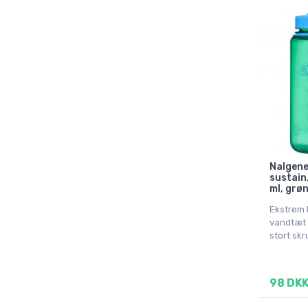
Nalgene
sustain
ml, grø
Ekstrem 
vandtæt 
stort skr
98 DK