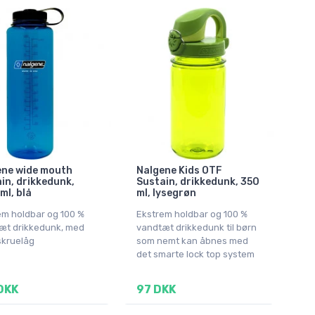
ene wide mouth
Nalgene Kids OTF
in, drikkedunk,
Sustain, drikkedunk, 350
ml, blå
ml, lysegrøn
em holdbar og 100 %
Ekstrem holdbar og 100 %
æt drikkedunk, med
vandtæt drikkedunk til børn
skruelåg
som nemt kan åbnes med
det smarte lock top system
DKK
97 DKK