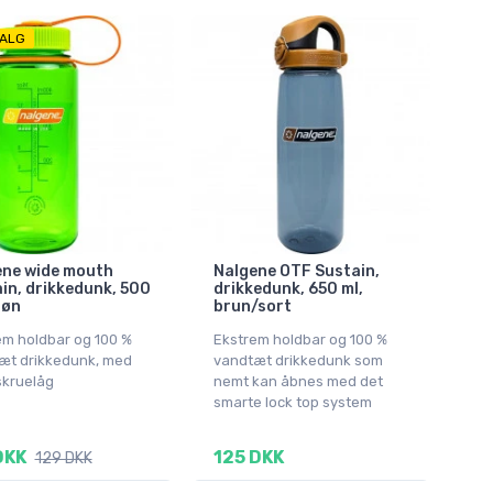
ALG
ene wide mouth
Nalgene OTF Sustain,
in, drikkedunk, 500
drikkedunk, 650 ml,
røn
brun/sort
em holdbar og 100 %
Ekstrem holdbar og 100 %
æt drikkedunk, med
vandtæt drikkedunk som
skruelåg
nemt kan åbnes med det
smarte lock top system
DKK
125 DKK
129 DKK