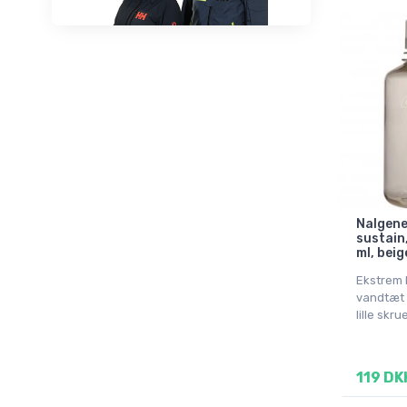
Nalgen
sustain
ml, beig
Ekstrem 
vandtæt 
lille skru
119 DK