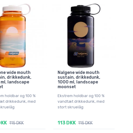
ene wide mouth
Nalgene wide mouth
in, drikkedunk,
sustain, drikkedunk,
ml, landscape
1000 ml, landscape
et
moonset
em holdbar og 100 %
Ekstrem holdbar og 100 %
æt drikkedunk, med
vandtæt drikkedunk, med
skruelåg
stort skruelåg
DKK
113 DKK
115 DKK
115 DKK