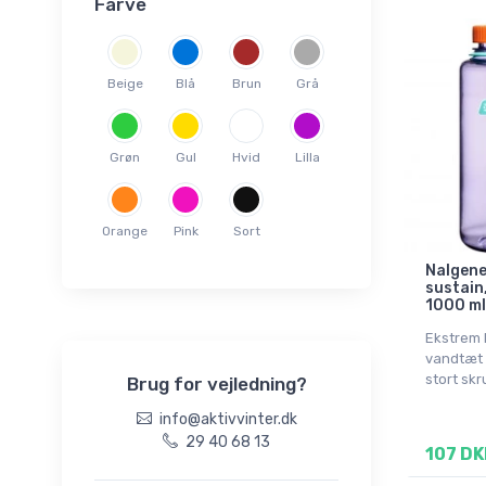
Farve
Beige
Blå
Brun
Grå
Grøn
Gul
Hvid
Lilla
Orange
Pink
Sort
Nalgene
sustain
1000 ml,
Ekstrem 
vandtæt 
stort skr
Brug for vejledning?
info@aktivvinter.dk
29 40 68 13
107 DK