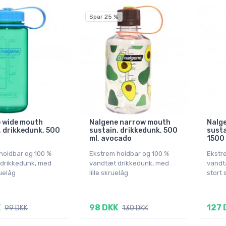
Spar 25 %
 wide mouth
Nalgene narrow mouth
Nalg
, drikkedunk, 500
sustain, drikkedunk, 500
susta
n
ml, avocado
1500 
holdbar og 100 %
Ekstrem holdbar og 100 %
Ekstr
drikkedunk, med
vandtæt drikkedunk, med
vandt
uelåg
lille skruelåg
stort 
K
98 DKK
127 
99 DKK
130 DKK