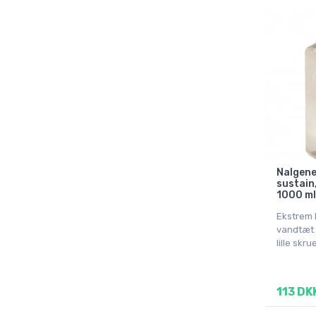
Nalgen
sustain
1000 ml
Ekstrem 
vandtæt 
lille skru
113 DK