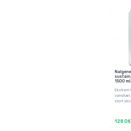
Nalgene
sustain
1500 ml,
Ekstrem 
vandtæt 
stort skr
128 DK