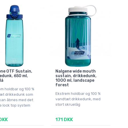
ne OTF Sustain,
Nalgene wide mouth
edunk, 650 ml,
sustain, drikkedunk,
lå
1000 ml, landscape
forest
em holdbar og 100 %
Ekstrem holdbar og 100 %
æt drikkedunk som
vandtæt drikkedunk, med
kan åbnes med det
stort skruelåg
e lock top system
DKK
171 DKK