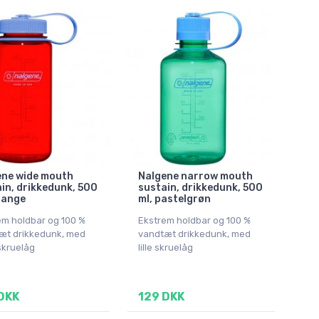
ene wide mouth
Nalgene narrow mouth
in, drikkedunk, 500
sustain, drikkedunk, 500
range
ml, pastelgrøn
em holdbar og 100 %
Ekstrem holdbar og 100 %
æt drikkedunk, med
vandtæt drikkedunk, med
skruelåg
lille skruelåg
DKK
129 DKK