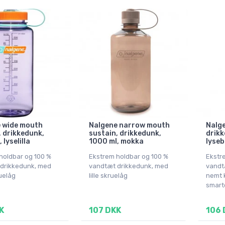
 wide mouth
Nalgene narrow mouth
Nalge
, drikkedunk,
sustain, drikkedunk,
drikk
 lyselilla
1000 ml, mokka
lyseb
holdbar og 100 %
Ekstrem holdbar og 100 %
Ekstr
drikkedunk, med
vandtæt drikkedunk, med
vandt
uelåg
lille skruelåg
nemt 
smart
K
107 DKK
106 