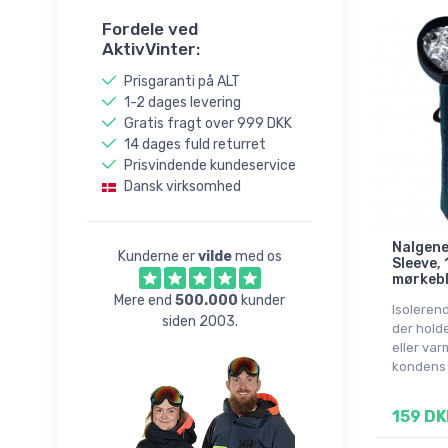
Fordele ved
AktivVinter:
Prisgaranti på ALT
1-2 dages levering
Gratis fragt over 999 DKK
14 dages fuld returret
Prisvindende kundeservice
Dansk virksomhed
Nalgene
Kunderne er
vilde
med os
Sleeve, 
mørkeb
Mere end
500.000
kunder
Isoleren
siden 2003.
der hold
eller va
kondens
159 DK