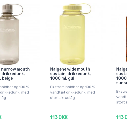
e narrow mouth
Nalgene wide mouth
Nalg
, drikkedunk,
sustain, drikkedunk,
susta
, beige
1000 ml, gul
1000 
suns
holdbar og 100 %
Ekstrem holdbar og 100 %
Ekstr
drikkedunk, med
vandtæt drikkedunk, med
vandt
elåg
stort skruelåg
stort 
K
113 DKK
113 