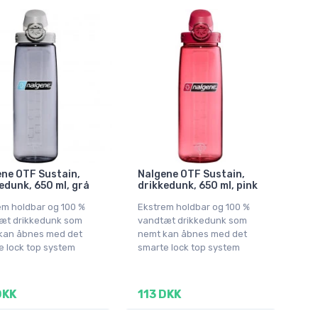
ne OTF Sustain,
Nalgene OTF Sustain,
edunk, 650 ml, grå
drikkedunk, 650 ml, pink
em holdbar og 100 %
Ekstrem holdbar og 100 %
æt drikkedunk som
vandtæt drikkedunk som
kan åbnes med det
nemt kan åbnes med det
e lock top system
smarte lock top system
DKK
113 DKK