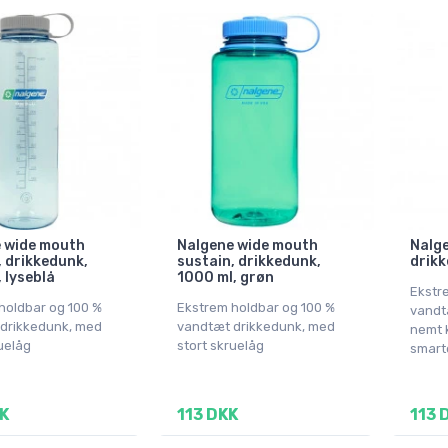
 wide mouth
Nalgene wide mouth
Nalge
, drikkedunk,
sustain, drikkedunk,
drikk
 lyseblå
1000 ml, grøn
Ekstr
holdbar og 100 %
Ekstrem holdbar og 100 %
vandt
drikkedunk, med
vandtæt drikkedunk, med
nemt 
uelåg
stort skruelåg
smart
K
113 DKK
113 