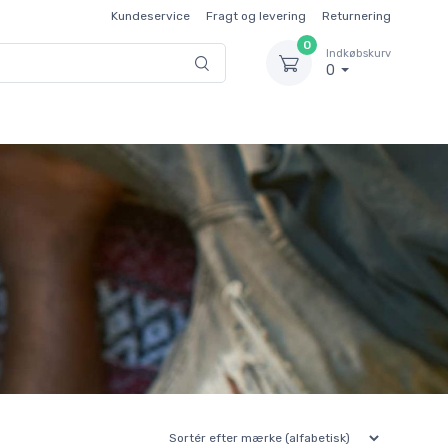
Kundeservice
Fragt og levering
Returnering
0
Indkøbskurv
0