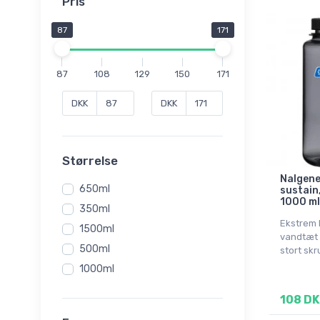
Pris
87
171
87
108
129
150
171
DKK
DKK
Størrelse
Nalgene
650ml
sustain
1000 ml
350ml
Ekstrem 
1500ml
vandtæt 
500ml
stort skr
1000ml
108 DK