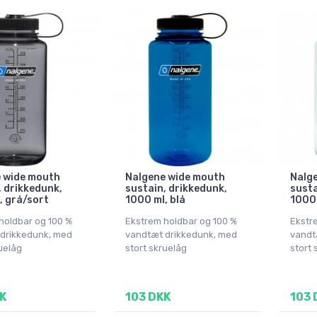
 wide mouth
Nalgene wide mouth
Nalg
, drikkedunk,
sustain, drikkedunk,
susta
, grå/sort
1000 ml, blå
1000 
holdbar og 100 %
Ekstrem holdbar og 100 %
Ekstr
drikkedunk, med
vandtæt drikkedunk, med
vandt
uelåg
stort skruelåg
stort 
K
103 DKK
103 