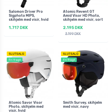
Salomon Driver Pro
Atomic Revent GT
Sigphoto MIPS,
Amid Visor HD Photo,
skihjelm med visir, hvid
skihjelm med visir, sort
1.717 DKK
2.195 DKK
3.199 DKK
SLUTSALG
SLUTSALG
Fri fragt
Fri fragt
Atomic Savor Visor
Smith Survey, skihjelm
Photo, skihjelm med
med visir, navy
visir, hvid