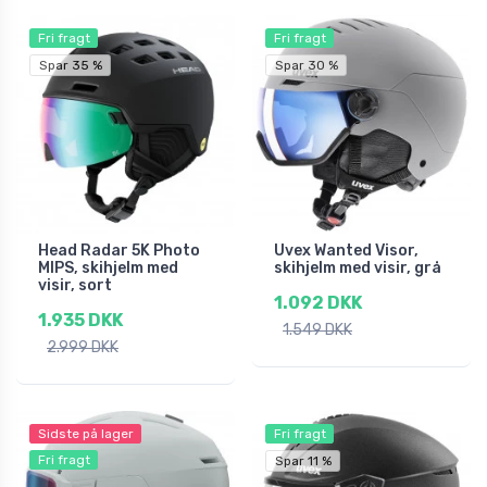
Fri fragt
Fri fragt
Spar 35 %
Spar 30 %
Head Radar 5K Photo
Uvex Wanted Visor,
MIPS, skihjelm med
skihjelm med visir, grå
visir, sort
1.092 DKK
1.935 DKK
1.549 DKK
2.999 DKK
Sidste på lager
Fri fragt
Fri fragt
Spar 11 %