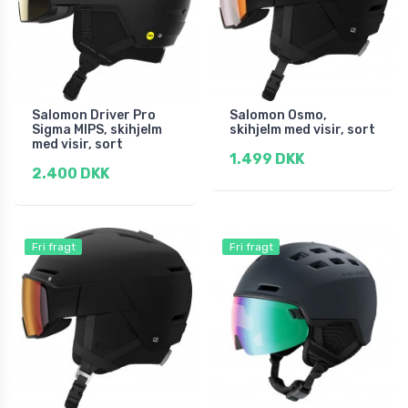
Salomon Driver Pro
Salomon Osmo,
Sigma MIPS, skihjelm
skihjelm med visir, sort
med visir, sort
1.499 DKK
2.400 DKK
Fri fragt
Fri fragt