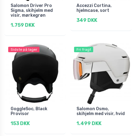
Salomon Driver Pro
Accezzi Cortina,
Sigma, skihjelm med
hjelmcase, sort
visir, mørkegrøn
349 DKK
1.759 DKK
Sidste på lager
Fri fragt
GoggleSoc, Black
Salomon Osmo,
Provisor
skihjelm med visir, hvid
153 DKK
1.499 DKK