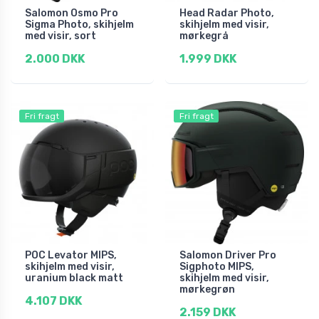
Salomon Osmo Pro
Head Radar Photo,
Sigma Photo, skihjelm
skihjelm med visir,
med visir, sort
mørkegrå
2.000 DKK
1.999 DKK
Fri fragt
Fri fragt
POC Levator MIPS,
Salomon Driver Pro
skihjelm med visir,
Sigphoto MIPS,
uranium black matt
skihjelm med visir,
mørkegrøn
4.107 DKK
2.159 DKK