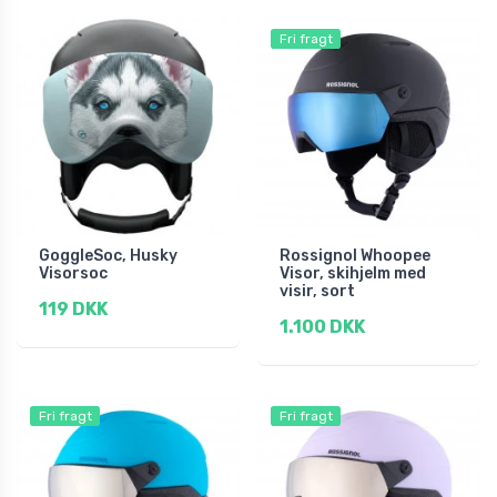
Fri fragt
GoggleSoc, Husky
Rossignol Whoopee
Visorsoc
Visor, skihjelm med
visir, sort
119 DKK
1.100 DKK
Fri fragt
Fri fragt