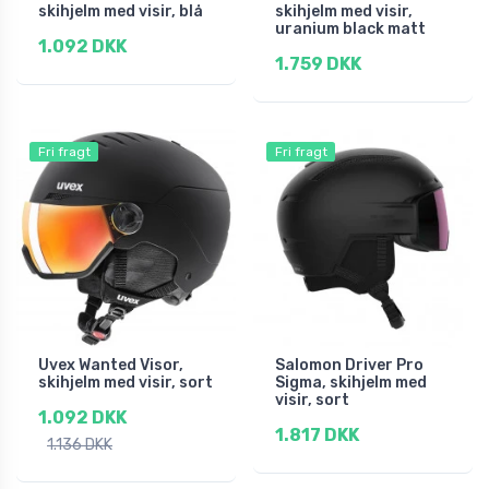
skihjelm med visir, blå
skihjelm med visir,
uranium black matt
1.092 DKK
1.759 DKK
Fri fragt
Fri fragt
Uvex Wanted Visor,
Salomon Driver Pro
skihjelm med visir, sort
Sigma, skihjelm med
visir, sort
1.092 DKK
1.817 DKK
1.136 DKK