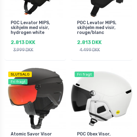
POC Levator MIPS,
POC Levator MIPS,
skihjelm med visir,
skihjelm med visir,
hydrogen white
rouge/blanc
2.813 DKK
2.813 DKK
3.999 DKK
4.499 DKK
SLUTSALG
Fri fragt
Fri fragt
Atomic Savor Visor
POC Obex Visor,