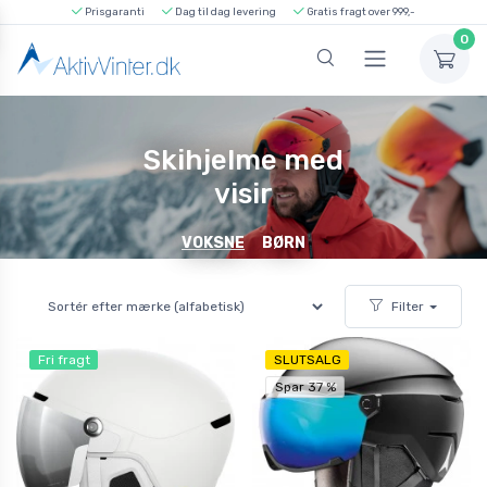
Prisgaranti
Dag til dag levering
Gratis fragt over 999,-
0
Skihjelme med
visir
VOKSNE
BØRN
Filter
Fri fragt
SLUTSALG
Spar 37 %