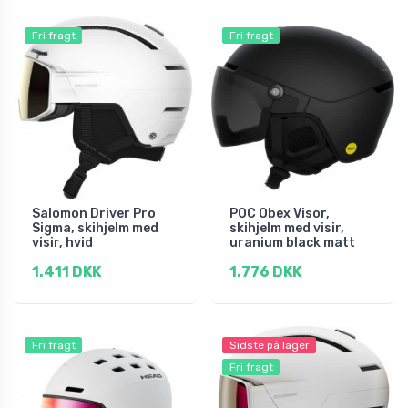
Fri fragt
Fri fragt
Salomon Driver Pro
POC Obex Visor,
Sigma, skihjelm med
skihjelm med visir,
visir, hvid
uranium black matt
1.411 DKK
1.776 DKK
Fri fragt
Sidste på lager
Fri fragt