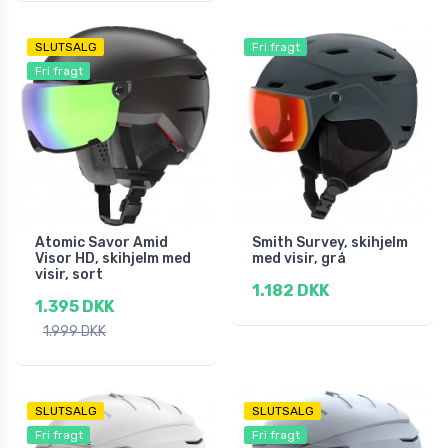
SLUTSALG
Fri fragt
Fri fragt
Atomic Savor Amid
Smith Survey, skihjelm
Visor HD, skihjelm med
med visir, grå
visir, sort
1.182 DKK
1.395 DKK
1.999 DKK
SLUTSALG
SLUTSALG
Fri fragt
Fri fragt