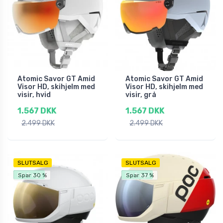
Atomic Savor GT Amid
Atomic Savor GT Amid
Visor HD, skihjelm med
Visor HD, skihjelm med
visir, hvid
visir, grå
1.567 DKK
1.567 DKK
2.499 DKK
2.499 DKK
SLUTSALG
SLUTSALG
Fri fragt
Fri fragt
Spar 30 %
Spar 37 %