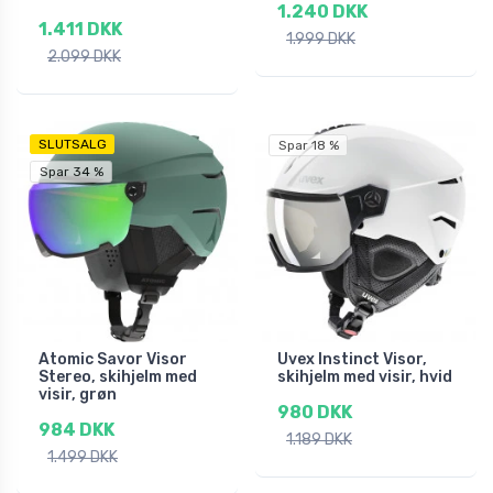
1.240 DKK
1.411 DKK
1.999 DKK
2.099 DKK
SLUTSALG
Spar 18 %
Spar 34 %
Atomic Savor Visor
Uvex Instinct Visor,
Stereo, skihjelm med
skihjelm med visir, hvid
visir, grøn
980 DKK
984 DKK
1.189 DKK
1.499 DKK