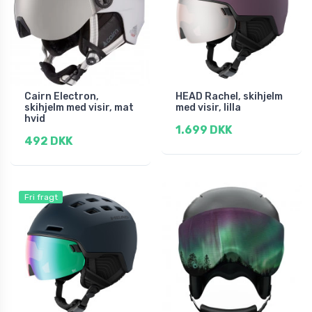
Cairn Electron,
HEAD Rachel, skihjelm
skihjelm med visir, mat
med visir, lilla
hvid
1.699 DKK
492 DKK
Fri fragt