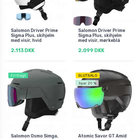
Salomon Driver Prime
Salomon Driver Prime
Sigma Plus, skihjelm
Sigma Plus, skihjelm
med visir, hvid
med visir, mørkeblå
2.113 DKK
2.099 DKK
Fri fragt
SLUTSALG
Fri fragt
Spar 20 %
Salomon Osmo Simga,
Atomic Savor GT Amid