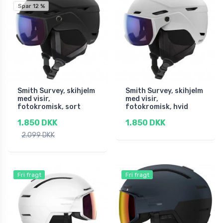
Spar 12 %
Smith Survey, skihjelm
Smith Survey, skihjelm
med visir,
med visir,
fotokromisk, sort
fotokromisk, hvid
1.850 DKK
1.850 DKK
2.099 DKK
Fri fragt
Fri fragt