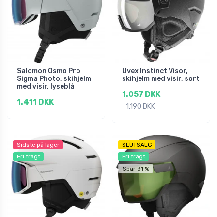
Salomon Osmo Pro
Uvex Instinct Visor,
Sigma Photo, skihjelm
skihjelm med visir, sort
med visir, lyseblå
1.057 DKK
1.411 DKK
1.190 DKK
Sidste på lager
SLUTSALG
Fri fragt
Fri fragt
Spar 31 %