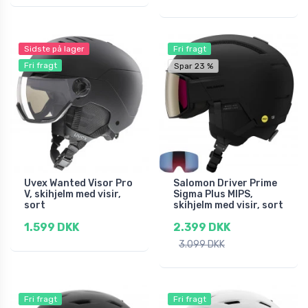
Sidste på lager
Fri fragt
Fri fragt
Spar 23 %
Uvex Wanted Visor Pro
Salomon Driver Prime
V, skihjelm med visir,
Sigma Plus MIPS,
sort
skihjelm med visir, sort
1.599 DKK
2.399 DKK
3.099 DKK
Fri fragt
Fri fragt