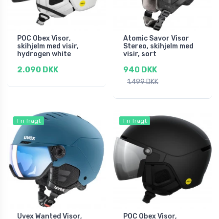
POC Obex Visor,
Atomic Savor Visor
skihjelm med visir,
Stereo, skihjelm med
hydrogen white
visir, sort
2.090 DKK
940 DKK
1.499 DKK
Fri fragt
Fri fragt
Uvex Wanted Visor,
POC Obex Visor,