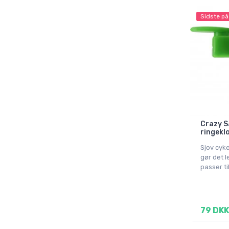
Sidste på
Crazy S
ringekl
Sjov cyke
gør det l
passer til
79 DKK