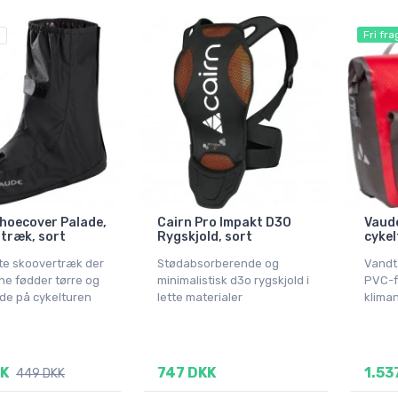
Fri fra
hoecover Palade,
Cairn Pro Impakt D3O
Vaude
træk, sort
Rygskjold, sort
cykel
e skoovertræk der
Stødabsorberende og
Vandt
ne fødder tørre og
minimalistisk d3o rygskjold i
PVC-f
de på cykelturen
lette materialer
klima
KK
747 DKK
1.53
449 DKK