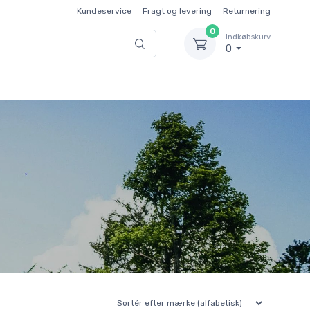
Kundeservice
Fragt og levering
Returnering
0
Indkøbskurv
0