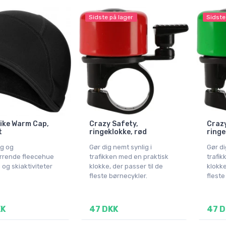
Sidste på lager
Sidste
ike Warm Cap,
Crazy Safety,
Crazy
t
ringeklokke, rød
ringe
ig og
Gør dig nemt synlig i
Gør di
ørrende fleecehue
trafikken med en praktisk
trafik
g og skiaktiviteter
klokke, der passer til de
klokke
fleste børnecykler.
fleste
KK
47 DKK
47 D