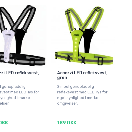
zi LED refleksvest,
Accezzi LED refleksvest,
grøn
l genopladelig
Simpel genopladelig
svest med LED-lys for
refleksvest med LED-lys for
ynlighed i mørke
øget synlighed i mørke
lser.
omgivelser.
DKK
189 DKK