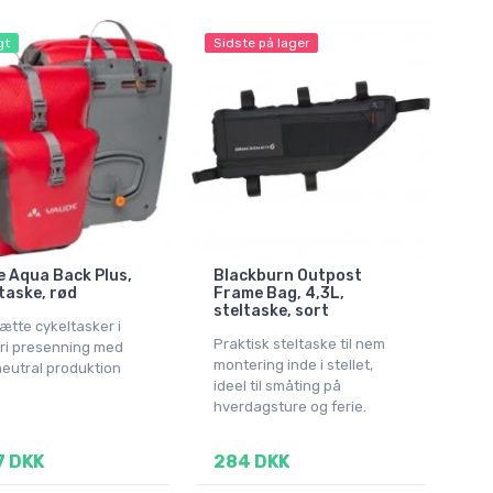
gt
Sidste på lager
 Aqua Back Plus,
Blackburn Outpost
taske, rød
Frame Bag, 4,3L,
steltaske, sort
ætte cykeltasker i
Praktisk steltaske til nem
ri presenning med
montering inde i stellet,
neutral produktion
ideel til småting på
hverdagsture og ferie.
7 DKK
284 DKK