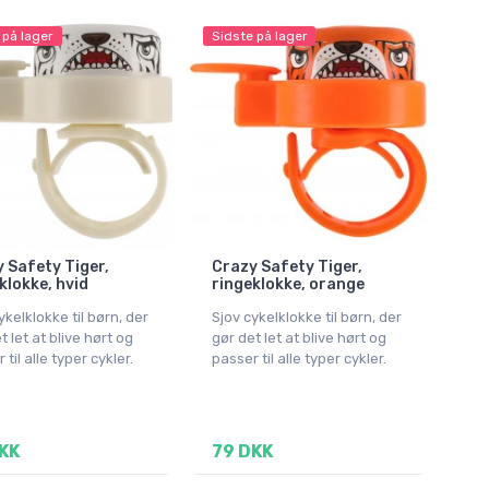
 på lager
Sidste på lager
 Safety Tiger,
Crazy Safety Tiger,
klokke, hvid
ringeklokke, orange
ykelklokke til børn, der
Sjov cykelklokke til børn, der
t let at blive hørt og
gør det let at blive hørt og
 til alle typer cykler.
passer til alle typer cykler.
KK
79 DKK