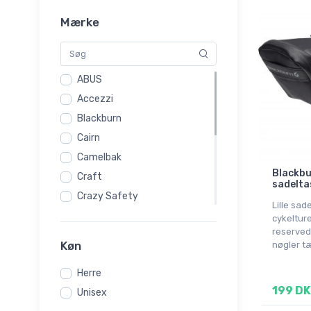
Mærke
ABUS
Accezzi
Blackburn
Cairn
Camelbak
Blackbu
Craft
sadelta
Crazy Safety
Lille sad
Dakine
cykeltur
reserved
deuter
Køn
nøgler tæ
Falke
Herre
Helsport
199 DK
Unisex
Kilpi