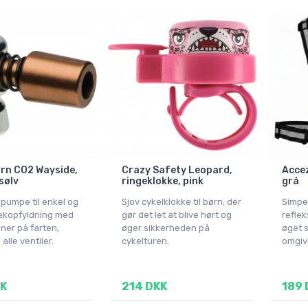
rn CO2 Wayside,
Crazy Safety Leopard,
Accez
sølv
ringeklokke, pink
grå
pumpe til enkel og
Sjov cykelklokke til børn, der
Simpe
ækopfyldning med
gør det let at blive hørt og
reflek
ner på farten,
øger sikkerheden på
øget s
 alle ventiler.
cykelturen.
omgive
KK
214 DKK
189 