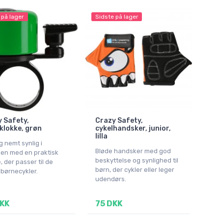
 på lager
Sidste på lager
 Safety,
Crazy Safety,
klokke, grøn
cykelhandsker, junior,
lilla
g nemt synlig i
Bløde handsker med god
ken med en praktisk
beskyttelse og synlighed til
, der passer til de
børn, der cykler eller leger
 børnecykler.
udendørs.
KK
75 DKK