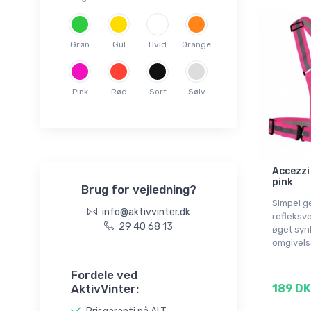
XL(54)
XXL(56)
Grøn
Gul
Hvid
Orange
3XL(58)
13L
14L
Pink
Rød
Sort
Sølv
18L
20L
25L
2L
Accezzi
pink
Brug for vejledning?
34-36
Simpel g
36-39
info@aktivvinter.dk
refleksv
29 40 68 13
37-38
øget syn
omgivels
39-41
42-43
Fordele ved
44-45
AktivVinter:
189 DK
6L