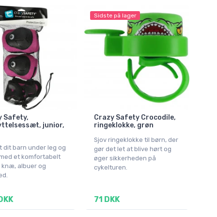
Sidste på lager
 Safety,
Crazy Safety Crocodile,
ttelsessæt, junior,
ringeklokke, grøn
Sjov ringeklokke til børn, der
 dit barn under leg og
gør det let at blive hørt og
 med et komfortabelt
øger sikkerheden på
l knæ, albuer og
cykelturen.
ed.
DKK
71 DKK