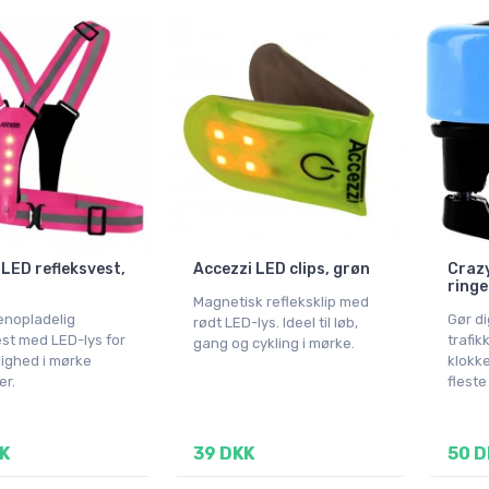
 LED refleksvest,
Accezzi LED clips, grøn
Crazy
ringe
Magnetisk refleksklip med
enopladelig
Gør di
rødt LED-lys. Ideel til løb,
est med LED-lys for
trafik
gang og cykling i mørke.
lighed i mørke
klokke
er.
fleste
K
39 DKK
50 D