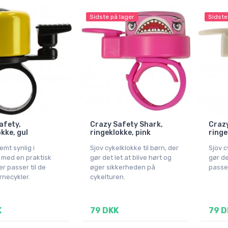
Sidste på lager
Sidste
afety,
Crazy Safety Shark,
Crazy
kke, gul
ringeklokke, pink
ringe
emt synlig i
Sjov cykelklokke til børn, der
Sjov c
n med en praktisk
gør det let at blive hørt og
gør de
er passer til de
øger sikkerheden på
passer
rnecykler.
cykelturen.
K
79 DKK
79 D