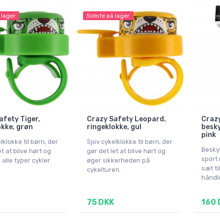
 lager
Sidste på lager
afety Tiger,
Crazy Safety Leopard,
Crazy
okke, grøn
ringeklokke, gul
besky
pink
lklokke til børn, der
Sjov cykelklokke til børn, der
Beskyt
et at blive hørt og
gør det let at blive hørt og
sport
 alle typer cykler.
øger sikkerheden på
sæt ti
cykelturen.
håndl
75 DKK
160 