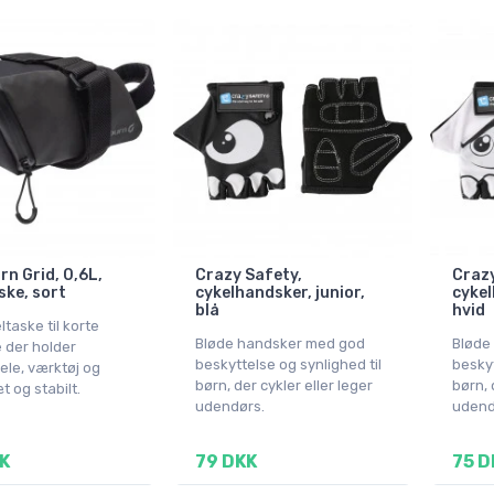
rn Grid, 0,6L,
Crazy Safety,
Crazy
ske, sort
cykelhandsker, junior,
cykel
blå
hvid
eltaske til korte
Bløde handsker med god
Bløde
e der holder
beskyttelse og synlighed til
beskyt
ele, værktøj og
børn, der cykler eller leger
børn, 
t og stabilt.
udendørs.
udend
K
79 DKK
75 D