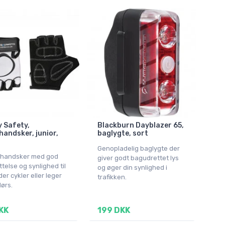
 Safety,
Blackburn Dayblazer 65,
handsker, junior,
baglygte, sort
Genopladelig baglygte der
 handsker med god
giver godt bagudrettet lys
telse og synlighed til
og øger din synlighed i
der cykler eller leger
trafikken.
ørs.
KK
199 DKK