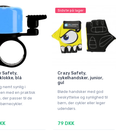
Sidste på lager
 Safety,
Crazy Safety,
klokke, blå
cykelhandsker, junior,
gul
g nemt synlig i
Bløde handsker med god
ken med en praktisk
beskyttelse og synlighed til
, der passer til de
børn, der cykler eller leger
 børnecykler.
udendørs.
KK
79 DKK