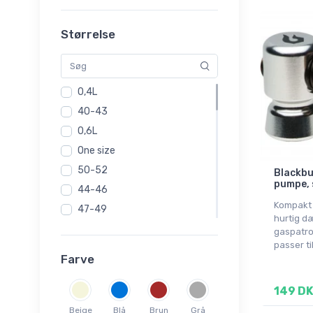
Montane
Silva
Størrelse
Vaude
0,4L
40-43
0,6L
One size
50-52
Blackbu
pumpe, 
44-46
Kompakt 
47-49
hurtig d
1 pcs
gaspatro
passer til
5,25L
Farve
S(48)
M(50)
149 D
L(52)
Beige
Blå
Brun
Grå