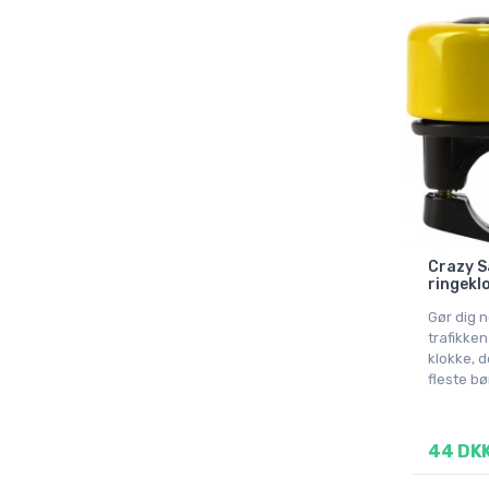
Crazy S
ringeklo
Gør dig n
trafikke
klokke, d
fleste bø
44 DK