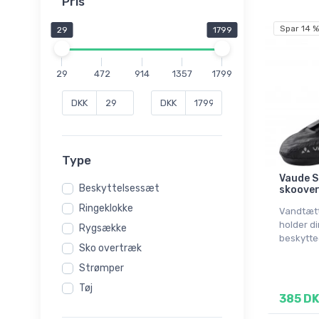
Pris
Spar 14 %
29
1799
29
472
914
1357
1799
DKK
DKK
Type
Vaude S
Beskyttelsessæt
skoover
Ringeklokke
Vandtætt
holder di
Rygsække
beskytte
Sko overtræk
Strømper
Tøj
385 D