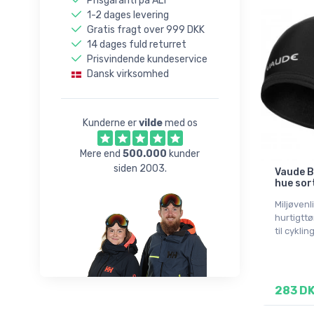
Prisgaranti på ALT
9L
1-2 dages levering
Gratis fragt over 999 DKK
S
14 dages fuld returret
M
Prisvindende kundeservice
L
Dansk virksomhed
XL
XXL
Kunderne er
vilde
med os
Onesize
Mere end
500.000
kunder
siden 2003.
Vaude B
hue sor
Miljøvenl
hurtigtt
til cyklin
283 D