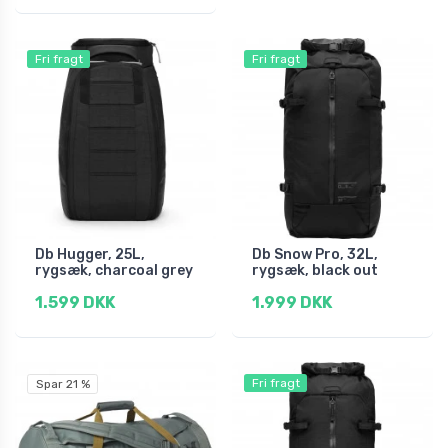
Fri fragt
Fri fragt
Db Hugger, 25L,
Db Snow Pro, 32L,
rygsæk, charcoal grey
rygsæk, black out
1.599 DKK
1.999 DKK
Fri fragt
Spar 21 %