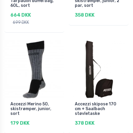
Tarpaulin duffel bag,
skistrømper, junior, 2
60L, sort
par, sort
664 DKK
358 DKK
699 DKK
Accezzi Merino 50,
Accezzi skipose 170
skistrømper, junior,
cm + Saalbach
sort
støvletaske
179 DKK
378 DKK