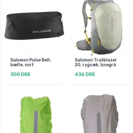
Salomon Pulse Belt,
Salomon Trailblazer
bælte, sort
20, rygsæk, lysegrå
300 DKK
436 DKK