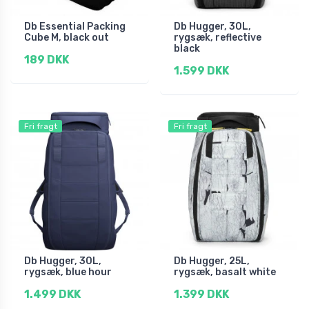
Db Essential Packing
Db Hugger, 30L,
Cube M, black out
rygsæk, reflective
black
189 DKK
1.599 DKK
Fri fragt
Fri fragt
Db Hugger, 30L,
Db Hugger, 25L,
rygsæk, blue hour
rygsæk, basalt white
1.499 DKK
1.399 DKK