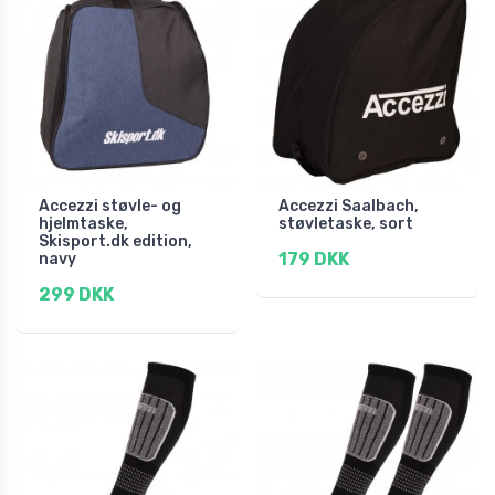
Accezzi støvle- og
Accezzi Saalbach,
hjelmtaske,
støvletaske, sort
Skisport.dk edition,
179 DKK
navy
299 DKK