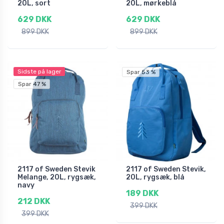
20L, sort
20L, mørkeblå
629 DKK
629 DKK
899 DKK
899 DKK
Sidste på lager
Spar 53 %
Spar 47 %
2117 of Sweden Stevik
2117 of Sweden Stevik,
Melange, 20L, rygsæk,
20L, rygsæk, blå
navy
189 DKK
212 DKK
399 DKK
399 DKK