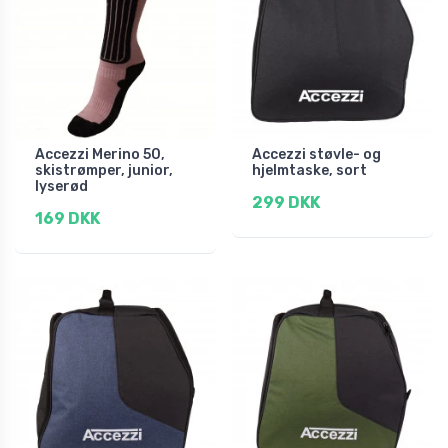
Accezzi Merino 50,
Accezzi støvle- og
skistrømper, junior,
hjelmtaske, sort
lyserød
299 DKK
169 DKK