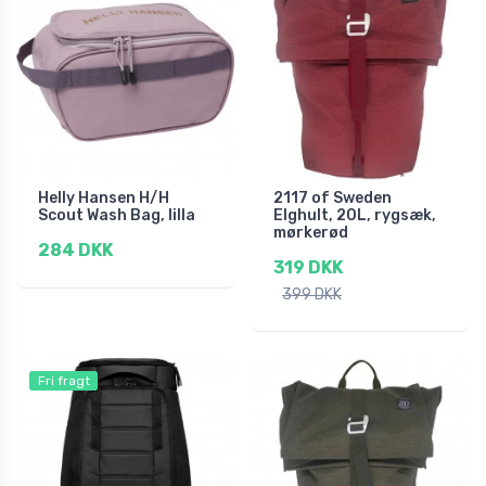
Helly Hansen H/H
2117 of Sweden
Scout Wash Bag, lilla
Elghult, 20L, rygsæk,
mørkerød
284 DKK
319 DKK
399 DKK
Fri fragt