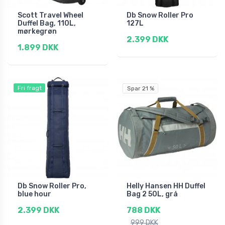
Scott Travel Wheel
Db Snow Roller Pro
Duffel Bag, 110L,
127L
mørkegrøn
2.399 DKK
1.899 DKK
Fri fragt
Spar 21 %
Db Snow Roller Pro,
Helly Hansen HH Duffel
blue hour
Bag 2 50L, grå
2.399 DKK
788 DKK
999 DKK