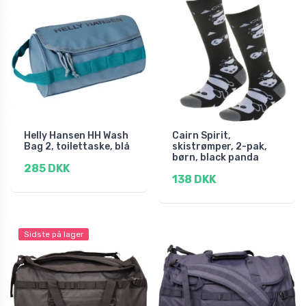
Helly Hansen HH Wash
Cairn Spirit,
Bag 2, toilettaske, blå
skistrømper, 2-pak,
børn, black panda
285 DKK
138 DKK
Sidste på lager