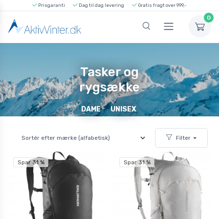
Prisgaranti
Dag til dag levering
Gratis fragt over 999,-
0
Tasker og
rygsække
DAME
UNISEX
Filter
Spar 31 %
Spar 31 %