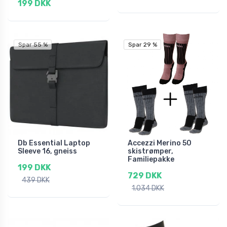
199 DKK
Spar 55 %
Spar 29 %
Spar 29 %
Db Essential Laptop
Accezzi Merino 50
Sleeve 16, gneiss
skistrømper,
Familiepakke
199 DKK
729 DKK
439 DKK
1.034 DKK