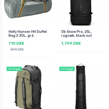
Helly Hansen HH Duffel
Db Snow Pro, 25L,
Bag 2 30L, grå
rygsæk, black out
710 DKK
1.799 DKK
899 DKK
Fri fragt
Fri fragt