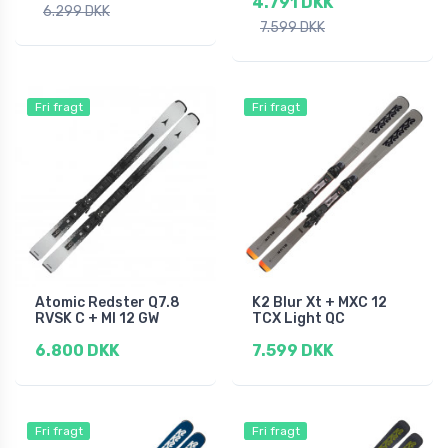
4.791 DKK
6.299 DKK
7.599 DKK
Fri fragt
Fri fragt
Atomic Redster Q7.8
K2 Blur Xt + MXC 12
RVSK C + MI 12 GW
TCX Light QC
6.800 DKK
7.599 DKK
Fri fragt
Fri fragt