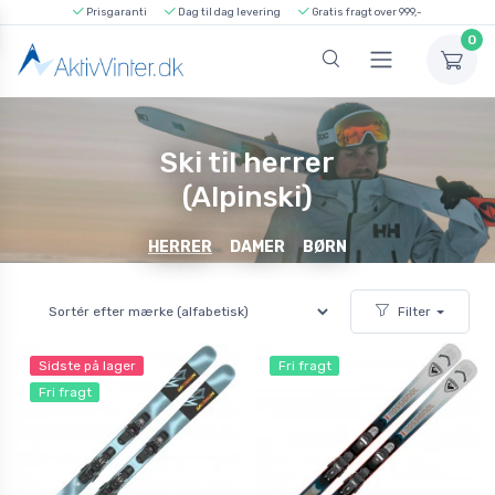
Prisgaranti
Dag til dag levering
Gratis fragt over 999,-
0
Ski til herrer
(Alpinski)
HERRER
DAMER
BØRN
Filter
Sidste på lager
Fri fragt
Fri fragt