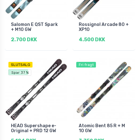
Salomon E QST Spark
Rossignol Arcade 80 +
+ M10 GW
XP10
2.700 DKK
4.500 DKK
SLUTSALG
Fri fragt
Fri fragt
Spar 37 %
HEAD Supershape e-
Atomic Bent 85 R + M
Original + PRD 12 GW
10 GW