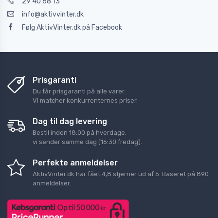
29 40 68 13
info@aktivvinter.dk
Følg AktivVinter.dk på Facebook
Prisgaranti
Du får prisgaranti på alle varer.
Vi matcher konkurrenternes priser.
Dag til dag levering
Bestil inden 18:00 på hverdage,
vi sender samme dag (16:30 fredag).
Perfekte anmeldelser
AktivVinter.dk
har fået
4,8
stjerner ud af
5
. Baseret på
890
anmeldelser.