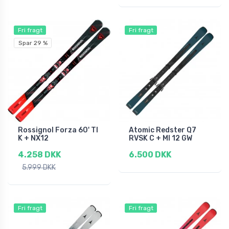
Fri fragt
Fri fragt
Spar 29 %
Rossignol Forza 60' TI
Atomic Redster Q7
K + NX12
RVSK C + MI 12 GW
4.258 DKK
6.500 DKK
5.999 DKK
Fri fragt
Fri fragt