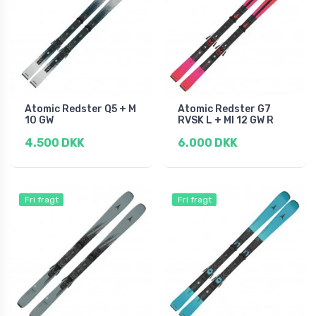
Atomic Redster Q5 + M
Atomic Redster G7
10 GW
RVSK L + MI 12 GW R
4.500 DKK
6.000 DKK
Fri fragt
Fri fragt