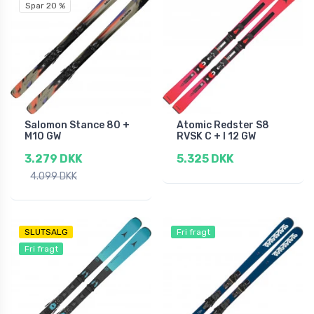
Spar 20 %
Salomon Stance 80 +
Atomic Redster S8
M10 GW
RVSK C + I 12 GW
3.279 DKK
5.325 DKK
4.099 DKK
SLUTSALG
Fri fragt
Fri fragt