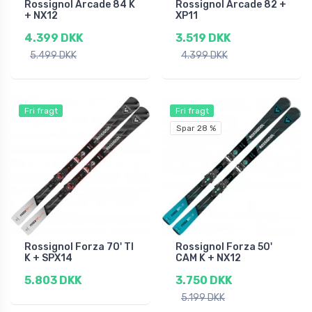
Rossignol Arcade 84 K
Rossignol Arcade 82 +
+ NX12
XP11
4.399 DKK
3.519 DKK
5.499 DKK
4.399 DKK
Fri fragt
Fri fragt
Spar 28 %
Rossignol Forza 70' TI
Rossignol Forza 50'
K + SPX14
CAM K + NX12
5.803 DKK
3.750 DKK
5.199 DKK