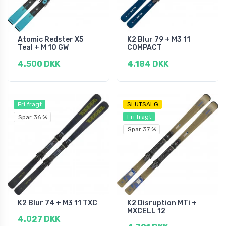
Atomic Redster X5
K2 Blur 79 + M3 11
Teal + M 10 GW
COMPACT
4.500 DKK
4.184 DKK
Fri fragt
SLUTSALG
Fri fragt
Spar 36 %
Spar 37 %
K2 Blur 74 + M3 11 TXC
K2 Disruption MTi +
MXCELL 12
4.027 DKK