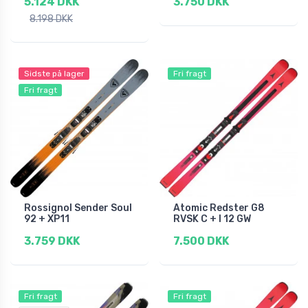
5.124 DKK
3.750 DKK
8.198 DKK
Sidste på lager
Fri fragt
Fri fragt
Rossignol Sender Soul
Atomic Redster G8
92 + XP11
RVSK C + I 12 GW
3.759 DKK
7.500 DKK
Fri fragt
Fri fragt