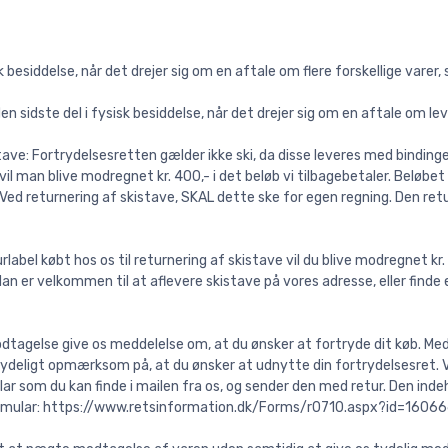
sk besiddelse, når det drejer sig om en aftale om flere forskellige varer,
 den sidste del i fysisk besiddelse, når det drejer sig om en aftale om lev
stave: Fortrydelsesretten gælder ikke ski, da disse leveres med bindin
 vil man blive modregnet kr. 400,- i det beløb vi tilbagebetaler. Belø
 Ved returnering af skistave, SKAL dette ske for egen regning. Den ret
rlabel købt hos os til returnering af skistave vil du blive modregnet kr
an er velkommen til at aflevere skistave på vores adresse, eller finde
tagelse give os meddelelse om, at du ønsker at fortryde dit køb. Meddele
tydeligt opmærksom på, at du ønsker at udnytte din fortrydelsesret. 
 som du kan finde i mailen fra os, og sender den med retur. Den indeho
mular: https://www.retsinformation.dk/Forms/r0710.aspx?id=16066