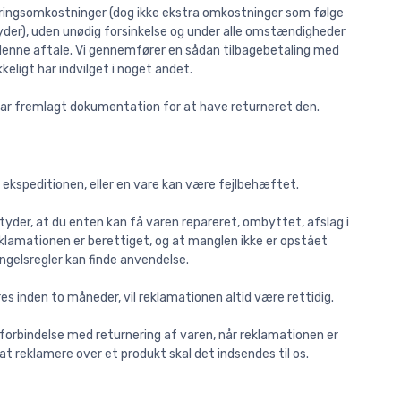
everingsomkostninger (dog ikke ekstra omkostninger som følge
lbyder), uden unødig forsinkelse og under alle omstændigheder
denne aftale. Vi gennemfører en sådan tilbagebetaling med
ligt har indvilget i noget andet.
a har fremlagt dokumentation for at have returneret den.
ved ekspeditionen, eller en vare kan være fejlbehæftet.
yder, at du enten kan få varen repareret, ombyttet, afslag i
reklamationen er berettiget, og at manglen ikke er opstået
gelsregler kan finde anvendelse.
es inden to måneder, vil reklamationen altid være rettidig.
forbindelse med returnering af varen, når reklamationen er
 at reklamere over et produkt skal det indsendes til os.