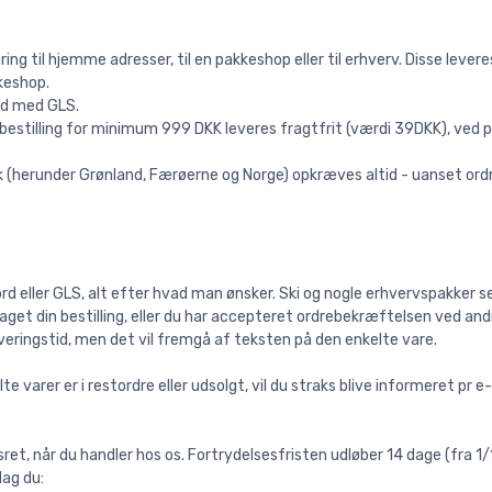
evering til hjemme adresser, til en pakkeshop eller til erhverv. Disse l
keshop.
tid med GLS.
 bestilling for minimum 999 DKK leveres fragtfrit (værdi 39DKK), ved 
(herunder Grønland, Færøerne og Norge) opkræves altid - uanset ordre
d eller GLS, alt efter hvad man ønsker. Ski og nogle erhvervspakker 
aget din bestilling, eller du har accepteret ordrebekræftelsen ved andr
veringstid, men det vil fremgå af teksten på den enkelte vare.
ilte varer er i restordre eller udsolgt, vil du straks blive informeret pr e
et, når du handler hos os. Fortrydelsesfristen udløber 14 dage (fra 1/11
dag du: