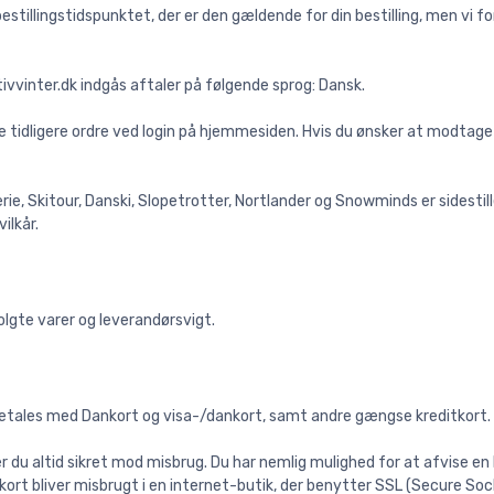
 bestillingstidspunktet, der er den gældende for din bestilling, men vi
vvinter.dk indgås aftaler på følgende sprog: Dansk.
 se tidligere ordre ved login på hjemmesiden. Hvis du ønsker at modta
ferie, Skitour, Danski, Slopetrotter, Nortlander og Snowminds er sidestil
ilkår.
olgte varer og leverandørsvigt.
betales med Dankort og visa-/dankort, samt andre gængse kreditkort. 
 du altid sikret mod misbrug. Du har nemlig mulighed for at afvise en 
it kort bliver misbrugt i en internet-butik, der benytter SSL (Secure S