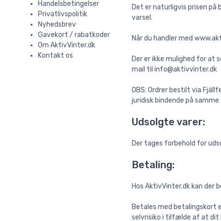
Handelsbetingelser
Det er naturligvis prisen på
Privatlivspolitik
varsel.
Nyhedsbrev
Gavekort / rabatkoder
Når du handler med www.akti
Om AktivVinter.dk
Kontakt os
Der er ikke mulighed for at
mail til info@aktivvinter.dk
OBS: Ordrer bestilt via Fjäll
juridisk bindende på samme v
Udsolgte varer:
Der tages forbehold for uds
Betaling:
Hos AktivVinter.dk kan der 
Betales med betalingskort er
selvrisiko i tilfælde af at d