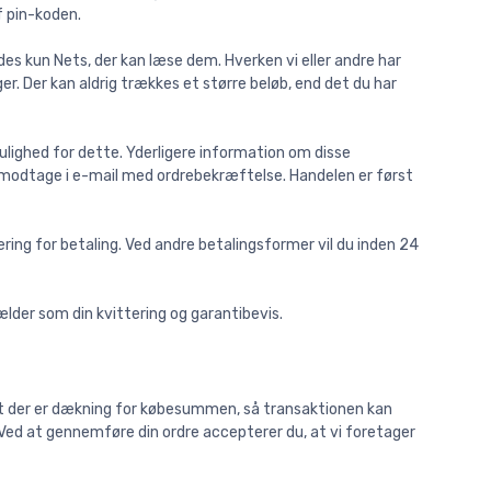
f pin-koden.
des kun Nets, der kan læse dem. Hverken vi eller andre har
r. Der kan aldrig trækkes et større beløb, end det du har
lighed for dette. Yderligere information om disse
du modtage i e-mail med ordrebekræftelse. Handelen er først
ing for betaling. Ved andre betalingsformer vil du inden 24
ælder som din kvittering og garantibevis.
, at der er dækning for købesummen, så transaktionen kan
Ved at gennemføre din ordre accepterer du, at vi foretager