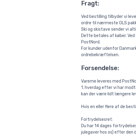
Fragt:
Ved bestilling tilbyder vi l
ordre til nærmeste GLS pak
Ski og skistave sender vi al
Dette betales af køber. Ved
PostNord.
For kunder udenfor Danmark 
ordrebekræftelsen.
Forsendelse:
Varerne leveres med PostNor
1. hverdag efter vi har modt
kan der være lidt længere le
Hvis en eller flere af de best
Fortrydelsesret:
Du har 14 dages fortrydelsesr
julegaver hos os) efter den 