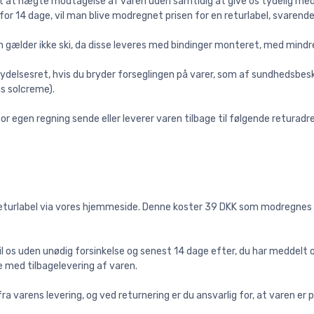
ot at nægte modtagelse af varen uden samtidig at give os tydelig medd
for 14 dage, vil man blive modregnet prisen for en returlabel, svarende 
gælder ikke ski, da disse leveres med bindinger monteret, med mindre 
ydelsesret, hvis du bryder forseglingen på varer, som af sundhedsbesk
is solcreme).
for egen regning sende eller leverer varen tilbage til følgende returadr
turlabel via vores hjemmeside. Denne koster 39 DKK som modregnes i be
til os uden unødig forsinkelse og senest 14 dage efter, du har meddelt o
se med tilbagelevering af varen.
ra varens levering, og ved returnering er du ansvarlig for, at varen er p