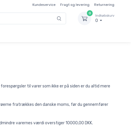
Kundeservice
Fragt og levering
Returnering
0
Indkøbskurv
0
orespørgsler til varer som ikke er på siden er du altid mere
g Færøerne fratrækkes den danske moms, før du gennemfører
edmindre varernes værdi overstiger 10000,00 DKK.