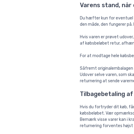
Varens stand, når 
Du hæfter kun for eventuel 
den måde, den fungerer på. 
Hvis varen er prøvet udover,
af købsbeløbet retur, afhæ
For at modtage hele købsbel
Såfremt originalembalagen ik
Udover selve varen, som ska
returnering at sende varern
Tilbagebetaling af
Hvis du fortryder dit køb, få
købsbeløbet. Vær opmærksom 
Bemærk visse varer kan i kra
returnering forventes højst a