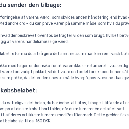
du sender den tilbage:
forringelse af varens værdi, som skyldes anden håndtering, end hvad d
Med andre ord – du kan prøve varen på samme måde, som hvis du prøved
 hvad der beskrevet ovenfor, betragter vi den som brugt, hvilket betyde
ngig af varens handelsmæssige værdi.
øbet retur må du altså gøre det samme, som man kan i en fysisk butik
ke medfølger, er der risiko for at varen ikke er returneret i væsentli
l være forsvarligt pakket, vil det være en fordel for ekspeditionen s
e som pakke, da det er den eneste måde hvorpå, postvæsenet kan give 
 købsbeløbet:
r du naturligvis det beløb, du har indbetalt til os, tilbage. I tilfælde 
på at din sætrabat bortfalder, når du returnerer én del af et sæt.
ft af deres art ikke returneres med PostDanmark. Dette gælder f.eks. 
t beløbe sig til ca. 150 DKK.