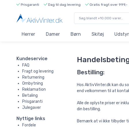
Prisgaranti
Dag til dag levering
Gratis fragt over 999,-
Herrer
Damer
Børn
Skitøj
Udstyr
Handelsbeting
Kundeservice
FAQ
Fragt og levering
Bestilling:
Returnering
Ombytning
Hos AktivVinter.dk kan du so
Reklamation
end velkommen til at kontakte
Betaling
Prisgaranti
Alle de oplyste priser er i
Julegaver
din bestilling.
Nyttige links
Bemærk at vi ikke tilbyder 
Fordele