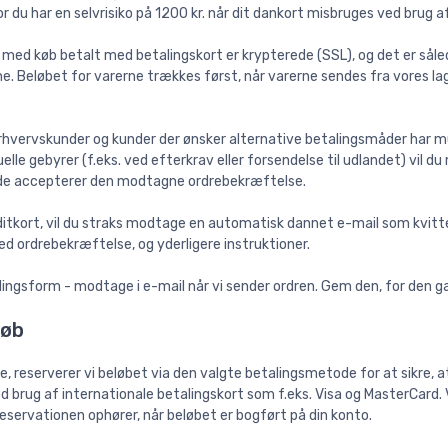
or du har en selvrisiko på 1200 kr. når dit dankort misbruges ved brug a
 med køb betalt med betalingskort er krypterede (SSL), og det er såle
. Beløbet for varerne trækkes først, når varerne sendes fra vores lage
hvervskunder og kunder der ønsker alternative betalingsmåder har mu
lle gebyrer (f.eks. ved efterkrav eller forsendelse til udlandet) vil 
nde accepterer den modtagne ordrebekræftelse.
ditkort, vil du straks modtage en automatisk dannet e-mail som kvitter
 ordrebekræftelse, og yderligere instruktioner.
lingsform - modtage i e-mail når vi sender ordren. Gem den, for den g
løb
re, reserverer vi beløbet via den valgte betalingsmetode for at sikre
 brug af internationale betalingskort som f.eks. Visa og MasterCard. 
eservationen ophører, når beløbet er bogført på din konto.