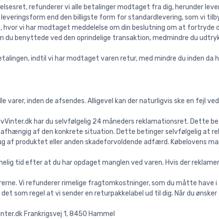
delsesret, refunderer vi alle betalinger modtaget fra dig, herunder l
 leveringsform end den billigste form for standardlevering, som vi ti
, hvor vi har modtaget meddelelse om din beslutning om at fortryde 
du benyttede ved den oprindelige transaktion, medmindre du udtrykke
betalingen, indtil vi har modtaget varen retur, med mindre du inden d
lle varer, inden de afsendes. Alligevel kan der naturligvis ske en fejl 
vVinter.dk har du selvfølgelig 24 måneders reklamationsret. Dette bet
, afhængig af den konkrete situation. Dette betinger selvfølgelig at 
rug af produktet eller anden skadeforvoldende adfærd. Købelovens man
melig tid efter at du har opdaget manglen ved varen. Hvis der reklamer
rerne. Vi refunderer rimelige fragtomkostninger, som du måtte have i 
 det som regel at vi sender en returpakkelabel ud til dig. Når du ønsker
Vinter.dk Frankrigsvej 1, 8450 Hammel