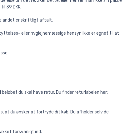
elelse om dette. Sker dette, eller henter man ikke sin pakke
til 39 DKK.
andet er skriftligt aftalt.
yttelses- eller hygiejnemæssige hensyn ikke er egnet til at
esse:
løbet du skal have retur. Du finder returlabelen her:
s, at du ønsker at fortryde dit køb. Du afholder selv de
akket forsvarligt ind.