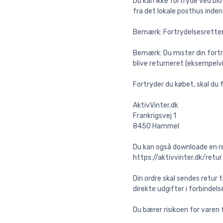
Du kan ikke fortryde ved bl
fra det lokale posthus inden
Bemærk: Fortrydelsesretten 
Bemærk: Du mister din fortr
blive returneret (eksempelv
Fortryder du købet, skal du 
AktivVinter.dk
Frankrigsvej 1
8450 Hammel
Du kan også downloade en re
https://aktivvinter.dk/retur
Din ordre skal sendes retur 
direkte udgifter i forbindel
Du bærer risikoen for varen f