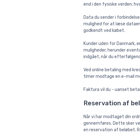
end i den fysiske verden, hv
Data du sender i forbindelse
mulighed for at læse dataene
godkendt ved købet.
Kunder uden for Danmark, er
muligheder, herunder eventue
indgået, når du efterfølge
Ved online betaling med kre
timer modtage en e-mail med
Faktura vil du - uanset beta
Reservation af be
Når vi har modtaget din ord
gennemføres. Dette sker ved
en reservation af beløbet. R