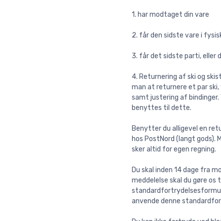
1. har modtaget din vare
2. får den sidste vare i fysi
3. får det sidste parti, eller
4. Returnering af ski og ski
man at returnere et par ski,
samt justering af bindinger.
benyttes til dette.
Benytter du alligevel en retu
hos PostNord (langt gods). M
sker altid for egen regning.
Du skal inden 14 dage fra mod
meddelelse skal du gøre os 
standardfortrydelsesformular
anvende denne standardfor