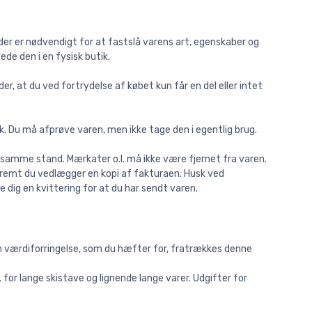
er er nødvendigt for at fastslå varens art, egenskaber og
e den i en fysisk butik.
r, at du ved fortrydelse af købet kun får en del eller intet
. Du må afprøve varen, men ikke tage den i egentlig brug.
g samme stand. Mærkater o.l. må ikke være fjernet fra varen.
åfremt du vedlægger en kopi af fakturaen. Husk ved
dig en kvittering for at du har sendt varen.
af en værdiforringelse, som du hæfter for, fratrækkes denne
for lange skistave og lignende lange varer. Udgifter for