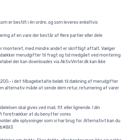
 som er bestilt i én ordre, og som leveres enkeltvis
ering af en vare der består af flere partier eller dele
ger monteret, med mindre andet er skriftligt aftalt. Vælger
bet dækker merudgifter til fragt og tid medgået ved montering
urlabel der kan downloades via AktivVinter.dk kan ikke
. 200,- i det tilbagebetalte beløb til dækning af merudgifter
 en alternativ måde at sende dem retur, returnering af varer
lsen skal gives ved mail, tlf. eller lignende. I din
Vi foretrækker at du benytter vores
lder alle oplysninger som vi har brug for. Alternativt kan du
6#Bil3