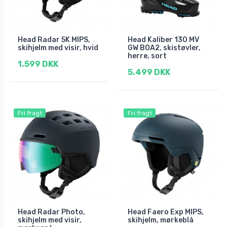
Head Radar 5K MIPS,
Head Kaliber 130 MV
skihjelm med visir, hvid
GW BOA2, skistøvler,
herre, sort
1.599 DKK
5.499 DKK
Fri fragt
Fri fragt
Head Radar Photo,
Head Faero Exp MIPS,
skihjelm med visir,
skihjelm, mørkeblå