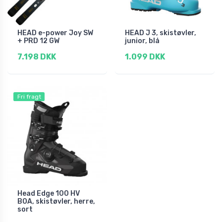
HEAD e-power Joy SW
HEAD J 3, skistøvler,
+ PRD 12 GW
junior, blå
7.198 DKK
1.099 DKK
Fri fragt
Head Edge 100 HV
BOA, skistøvler, herre,
sort