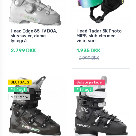
Head Edge 85 HV BOA,
Head Radar 5K Photo
skistøvler, dame,
MIPS, skihjelm med
lysegrå
visir, sort
2.799 DKK
1.935 DKK
2.999 DKK
SLUTSALG
Sidste på lager
Fri fragt
Fri fragt
Spar 27 %