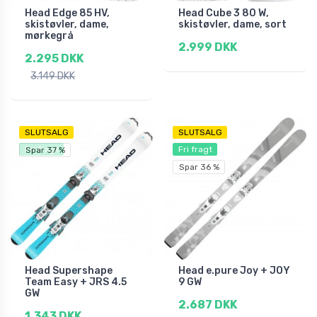
Head Edge 85 HV,
Head Cube 3 80 W,
skistøvler, dame,
skistøvler, dame, sort
mørkegrå
2.999 DKK
2.295 DKK
3.149 DKK
SLUTSALG
SLUTSALG
Fri fragt
Fri fragt
Spar 37 %
Spar 36 %
Head Supershape
Head e.pure Joy + JOY
Team Easy + JRS 4.5
9 GW
GW
2.687 DKK
1.343 DKK