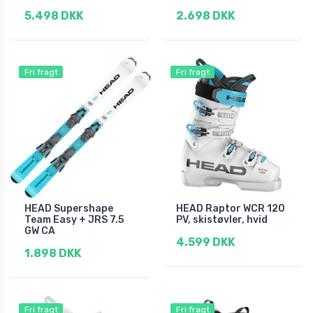
5.498 DKK
2.698 DKK
Fri fragt
Fri fragt
HEAD Supershape
HEAD Raptor WCR 120
Team Easy + JRS 7.5
PV, skistøvler, hvid
GW CA
4.599 DKK
1.898 DKK
Fri fragt
Fri fragt