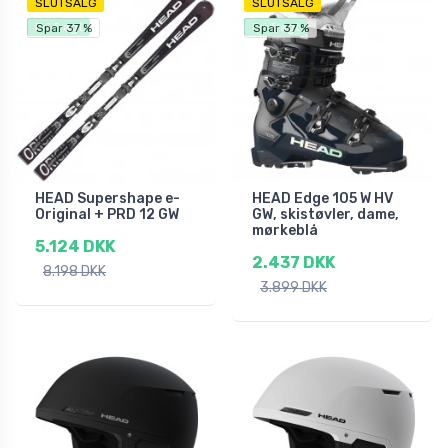
SLUTSALG
SLUTSALG
Fri fragt
Fri fragt
Spar 37 %
Spar 37 %
HEAD Supershape e-
HEAD Edge 105 W HV
Original + PRD 12 GW
GW, skistøvler, dame,
mørkeblå
5.124 DKK
2.437 DKK
8.198 DKK
3.899 DKK