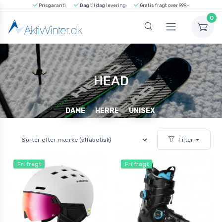
Prisgaranti
Dag til dag levering
Gratis fragt over 999,-
0
HEAD
DAME
HERRE
UNISEX
Filter
Fri fragt
Fri fragt