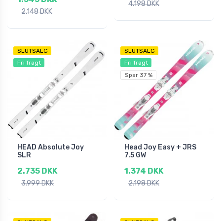
4.198 DKK
2.148 DKK
SLUTSALG
SLUTSALG
Fri fragt
Fri fragt
Spar 37 %
HEAD Absolute Joy
Head Joy Easy + JRS
SLR
7.5 GW
2.735 DKK
1.374 DKK
3.999 DKK
2.198 DKK