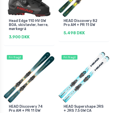
Head Edge 110 HV GW
HEAD Discovery 82
BOA, skistøvler, herre,
Pro AM + PR 11 GW
mørkegrå
5.498 DKK
3.900 DKK
Fri fragt
Fri fragt
HEAD Discovery 74
HEAD Supershape JRS
Pro AM + PR 11 GW
+ JRS 7.5 GW CA