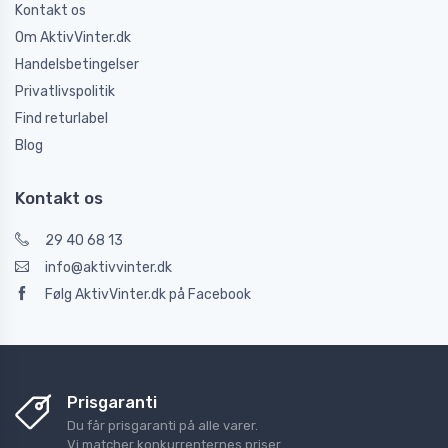
Kontakt os
Om AktivVinter.dk
Handelsbetingelser
Privatlivspolitik
Find returlabel
Blog
Kontakt os
29 40 68 13
info@aktivvinter.dk
Følg AktivVinter.dk på Facebook
Prisgaranti
Du får prisgaranti på alle varer.
Vi matcher konkurrenternes priser.