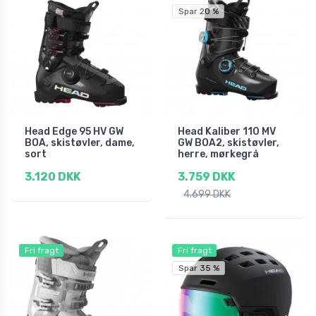
Spar 20 %
Head Edge 95 HV GW
Head Kaliber 110 MV
BOA, skistøvler, dame,
GW BOA2, skistøvler,
sort
herre, mørkegrå
3.120 DKK
3.759 DKK
4.699 DKK
Fri fragt
Fri fragt
Spar 35 %