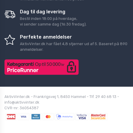
Dag til dag levering
Bestil inden 18:00 på hverdage,
vi sender samme dag (16:30 fredag).
Perfekte anmeldelser
AktivVinter.dk
har fået
4,8
stjerner ud af
5
. Baseret på
890
anmeldelser.
AktivVinter.dk - Frankrigsvej 1, 8450 Hammel - Tlf. 29 40 68 13 -
info@aktivvinter.dk
CVR-nr: 36054387