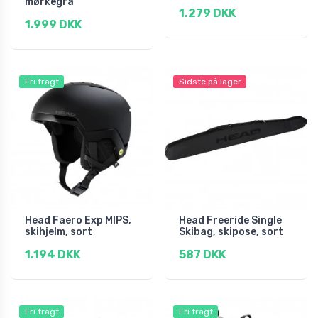
mørkegrå
1.279 DKK
1.999 DKK
Fri fragt
Sidste på lager
Head Faero Exp MIPS,
Head Freeride Single
skihjelm, sort
Skibag, skipose, sort
1.194 DKK
587 DKK
Fri fragt
Fri fragt