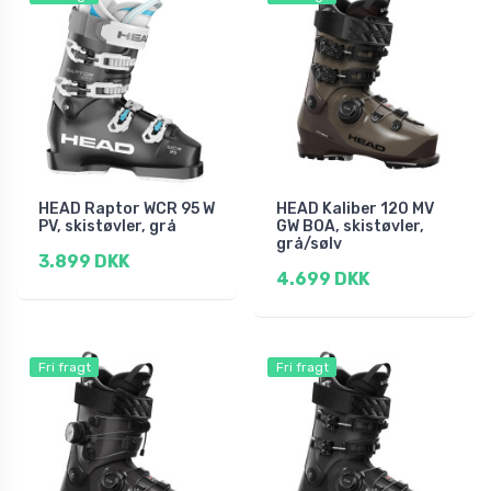
HEAD Raptor WCR 95 W
HEAD Kaliber 120 MV
PV, skistøvler, grå
GW BOA, skistøvler,
grå/sølv
3.899 DKK
4.699 DKK
Fri fragt
Fri fragt