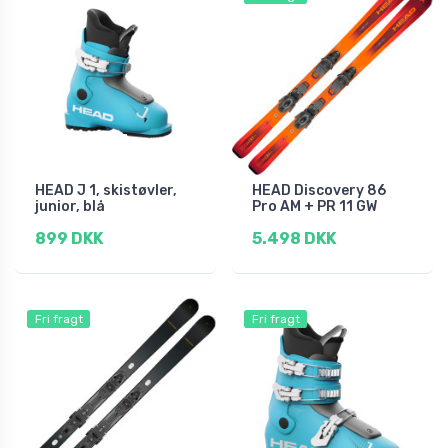
HEAD J 1, skistøvler,
HEAD Discovery 86
junior, blå
Pro AM + PR 11 GW
899 DKK
5.498 DKK
Fri fragt
Fri fragt