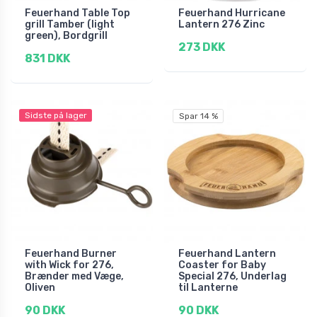
Feuerhand Table Top
Feuerhand Hurricane
grill Tamber (light
Lantern 276 Zinc
green), Bordgrill
273 DKK
831 DKK
Sidste på lager
Spar 14 %
Feuerhand Burner
Feuerhand Lantern
with Wick for 276,
Coaster for Baby
Brænder med Væge,
Special 276, Underlag
Oliven
til Lanterne
90 DKK
90 DKK