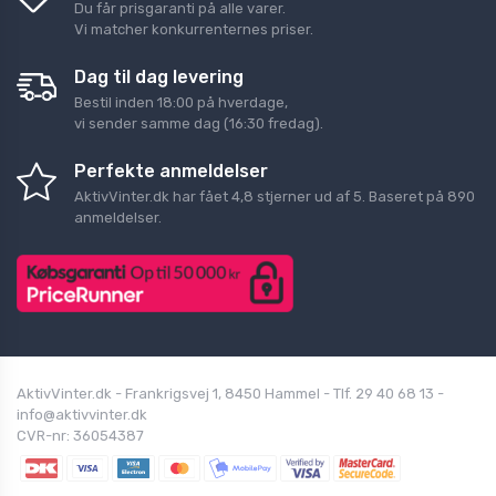
Du får prisgaranti på alle varer.
Vi matcher konkurrenternes priser.
Dag til dag levering
Bestil inden 18:00 på hverdage,
vi sender samme dag (16:30 fredag).
Perfekte anmeldelser
AktivVinter.dk
har fået
4,8
stjerner ud af
5
. Baseret på
890
anmeldelser.
AktivVinter.dk - Frankrigsvej 1, 8450 Hammel - Tlf. 29 40 68 13 -
info@aktivvinter.dk
CVR-nr: 36054387