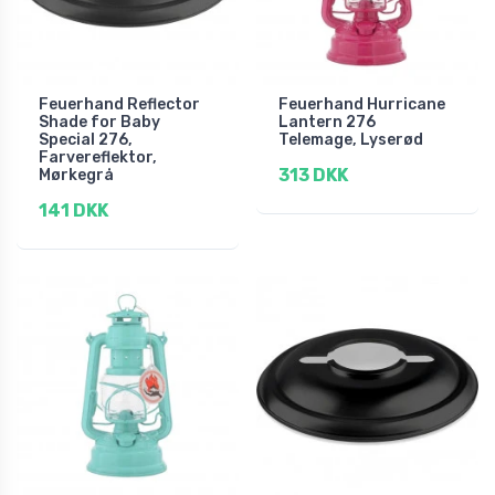
Feuerhand Reflector
Feuerhand Hurricane
Shade for Baby
Lantern 276
Special 276,
Telemage, Lyserød
Farvereflektor,
313 DKK
Mørkegrå
141 DKK