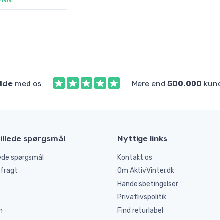
ilde
med os
Mere end
500.000
kund
illede spørgsmål
Nyttige links
lede spørgsmål
Kontakt os
 fragt
Om AktivVinter.dk
Handelsbetingelser
g
Privatlivspolitik
n
Find returlabel