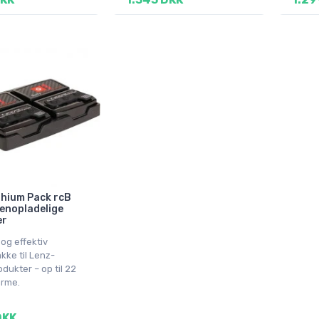
thium Pack rcB
enopladelige
er
og effektiv
kke til Lenz-
dukter – op til 22
arme.
DKK