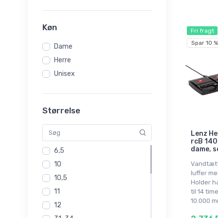
damer
Skisokker til damer
Køn
Fri fragt
Skistrømper
Spar 10 %
Dame
Herre
Unisex
Størrelse
Lenz He
rcB 140
dame, s
6,5
Vandtætt
10
luffer me
10,5
Holder h
11
til 14 ti
10.000 m
12