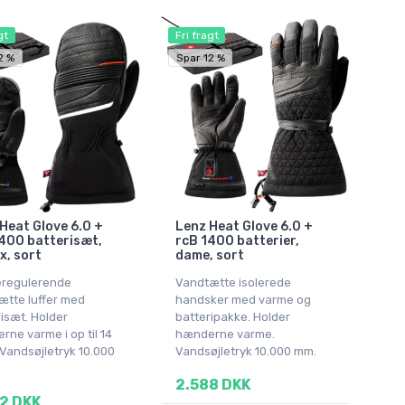
gt
Fri fragt
2 %
Spar 12 %
Heat Glove 6.0 +
Lenz Heat Glove 6.0 +
400 batterisæt,
rcB 1400 batterier,
x, sort
dame, sort
regulerende
Vandtætte isolerede
ætte luffer med
handsker med varme og
isæt. Holder
batteripakke. Holder
ne varme i op til 14
hænderne varme.
 Vandsøjletryk 10.000
Vandsøjletryk 10.000 mm.
2.588 DKK
2 DKK