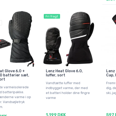
Fri fragt
at Glove 6.0 +
Lenz Heat Glove 6.0,
Lenz 
0 batterier sæt,
luffer, sort
Cap, 
ort
Vandtætte luffer med
Fremra
e varmeisolerede
indbygget varme, der med
dig, d
d batteripakke.
et batteri holder dine fingre
ski, j
ænderne varme i op
varme
mer. Vandsøjletryk
m.
1.199 DKK
597 