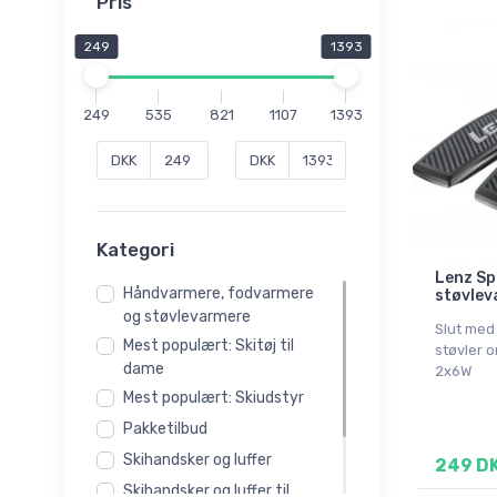
Pris
249
1393
249
535
821
1107
1393
DKK
DKK
Kategori
Lenz Sp
Håndvarmere, fodvarmere
støvlev
og støvlevarmere
Slut med
Mest populært: Skitøj til
støvler 
dame
2x6W
Mest populært: Skiudstyr
Pakketilbud
Skihandsker og luffer
249 D
Skihandsker og luffer til