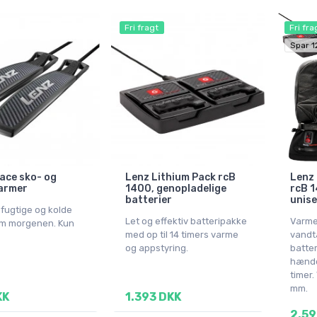
Fri fragt
Fri fra
Spar 1
ace sko- og
Lenz Lithium Pack rcB
Lenz 
armer
1400, genopladelige
rcB 1
batterier
unise
 fugtige og kolde
Let og effektiv batteripakke
Varme
om morgenen. Kun
med op til 14 timers varme
vandt
og appstyring.
batter
hænder
timer.
mm.
KK
1.393 DKK
2.59