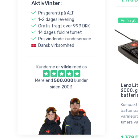
XL
AktivVinter:
Onesize
Prisgaranti på ALT
1-2 dages levering
Fri fragt
Gratis fragt over 999 DKK
14 dages fuld returret
Prisvindende kundeservice
Dansk virksomhed
Kunderne er
vilde
med os
Mere end
500.000
kunder
Lenz Li
siden 2003.
2000, g
batteri
Kompakt 
batteripa
varmepro
timers v
1.379 