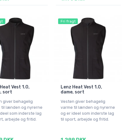
gt
Fri fragt
Heat Vest 1.0,
Lenz Heat Vest 1.0,
, sort
dame, sort
n giver behagelig
Vesten giver behagelig
 til lænden og nyrerne
varme til lænden og nyrerne
ideel som inderste lag
og er ideel som inderste lag
rt, arbejde og fritid.
til sport, arbejde og fritid.
9 DKK
1.299 DKK