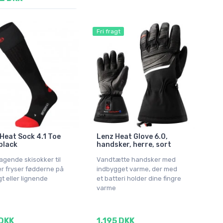
Fri fragt
Heat Sock 4.1 Toe
Lenz Heat Glove 6.0,
black
handsker, herre, sort
gende skisokker til
Vandtætte handsker med
er fryser fødderne på
indbygget varme, der med
agt eller lignende
et batteri holder dine fingre
varme
DKK
1.195 DKK