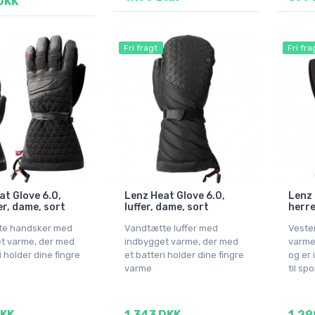
DKK
Fri fragt
Fri fra
at Glove 6.0,
Lenz Heat Glove 6.0,
Lenz 
r, dame, sort
luffer, dame, sort
herre
te handsker med
Vandtætte luffer med
Veste
t varme, der med
indbygget varme, der med
varme
i holder dine fingre
et batteri holder dine fingre
og er 
varme
til spo
DKK
1.343 DKK
1.29