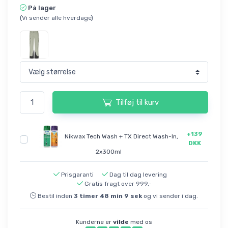
På lager
(Vi sender alle hverdage)
Tilføj til kurv
+139
Nikwax Tech Wash + TX Direct Wash-In,
DKK
2x300ml
Prisgaranti
Dag til dag levering
Gratis fragt over 999,-
Bestil inden
3
timer
48
min
9
sek
og vi sender i dag.
Kunderne er
vilde
med os