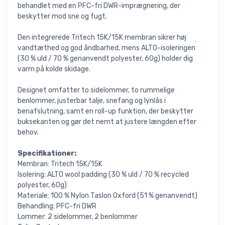
behandlet med en PFC-fri DWR-imprægnering, der
beskytter mod sne og fugt.
Den integrerede Tritech 15K/15K membran sikrer høj
vandtæthed og god åndbarhed, mens ALTO-isoleringen
(30 % uld / 70 % genanvendt polyester, 60g) holder dig
varm på kolde skidage.
Designet omfatter to sidelommer, to rummelige
benlommer, justerbar talje, snefang og lynlås i
benafslutning, samt en roll-up funktion, der beskytter
buksekanten og gør det nemt at justere længden efter
behov.
Specifikationer:
Membran: Tritech 15K/15K
Isolering: ALTO wool padding (30 % uld / 70 % recycled
polyester, 60g)
Materiale: 100 % Nylon Taslon Oxford (51 % genanvendt)
Behandling: PFC-fri DWR
Lommer: 2 sidelommer, 2 benlommer