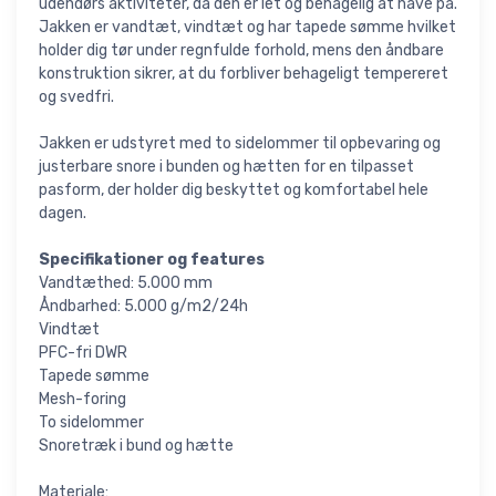
udendørs aktiviteter, da den er let og behagelig at have på.
Jakken er vandtæt, vindtæt og har tapede sømme hvilket
holder dig tør under regnfulde forhold, mens den åndbare
konstruktion sikrer, at du forbliver behageligt tempereret
og svedfri.
Jakken er udstyret med to sidelommer til opbevaring og
justerbare snore i bunden og hætten for en tilpasset
pasform, der holder dig beskyttet og komfortabel hele
dagen.
Specifikationer og features
Vandtæthed: 5.000 mm
Åndbarhed: 5.000 g/m2/24h
Vindtæt
PFC-fri DWR
Tapede sømme
Mesh-foring
To sidelommer
Snoretræk i bund og hætte
Materiale: