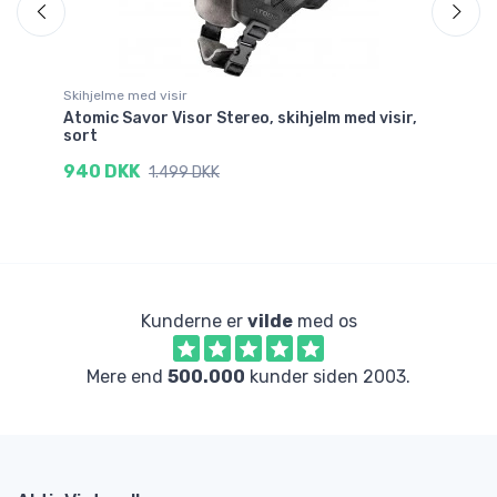
Skihjelme med visir
St
Atomic Savor Visor Stereo, skihjelm med visir,
At
sort
3
940 DKK
1.499 DKK
Kunderne er
vilde
med os
Mere end
500.000
kunder siden 2003.