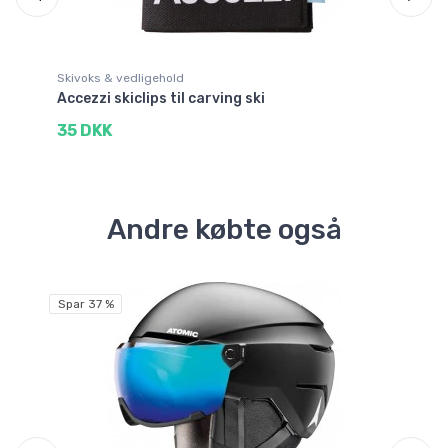
Skivoks & vedligehold
Sk
k
Accezzi skiclips til carving ski
At
35 DKK
4
Andre købte også
Spar 37 %