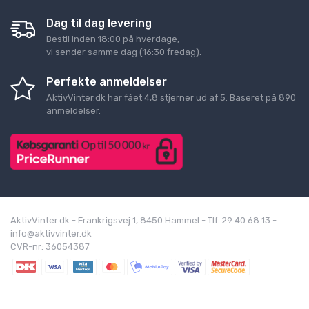
Dag til dag levering
Bestil inden 18:00 på hverdage,
vi sender samme dag (16:30 fredag).
Perfekte anmeldelser
AktivVinter.dk
har fået
4,8
stjerner ud af
5
. Baseret på
890
anmeldelser.
AktivVinter.dk - Frankrigsvej 1, 8450 Hammel - Tlf. 29 40 68 13 -
info@aktivvinter.dk
CVR-nr: 36054387