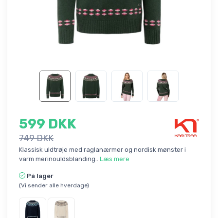
599 DKK
749 DKK
Klassisk uldtrøje med raglanærmer og nordisk mønster i
varm merinouldsblanding..
Læs mere
På lager
(Vi sender alle hverdage)