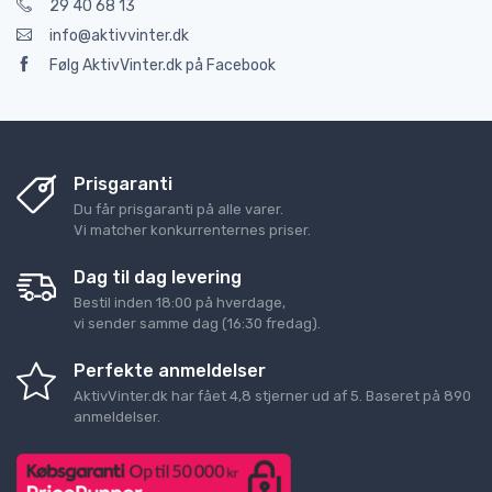
29 40 68 13
info@aktivvinter.dk
Følg AktivVinter.dk på Facebook
Prisgaranti
Du får prisgaranti på alle varer.
Vi matcher konkurrenternes priser.
Dag til dag levering
Bestil inden 18:00 på hverdage,
vi sender samme dag (16:30 fredag).
Perfekte anmeldelser
AktivVinter.dk
har fået
4,8
stjerner ud af
5
. Baseret på
890
anmeldelser.