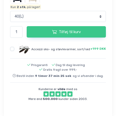
Kun
2
stk.
på lager!
Tilføj til kurv
+199 DKK
Accezzi sko- og støvlevarmer, sort/rød
Prisgaranti
Dag til dag levering
Gratis fragt over 999,-
Bestil inden
9
timer
37
min
25
sek
og vi afsender i dag.
Kunderne er
vilde
med os
Mere end
500.000
kunder siden 2003.