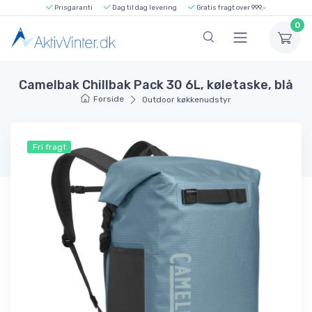
Prisgaranti
Dag til dag levering
Gratis fragt over 999,-
0
Camelbak Chillbak Pack 30 6L, køletaske, blå
Forside
Outdoor køkkenudstyr
Fri fragt