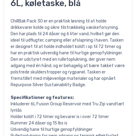
6L, køletaske, blå
ChillBak Pack 30 er en praktisk løsning til at holde
drikkevarer kolde og sikre tilstrækkelig væskeforsyning.
Den har plads til 24 dåser og 6 liter vand, hvilket gør den
ideel til udflugter, camping eller afslapning i haven. Tasken
er designet til at holde indholdet koldt i op til 72 timer og
har en praktisk udvendig hane til hurtige genopfyldninger.
Den er udstyret med en rulletoplukning, der giver nem
adgang med én hånd, og er behagelig at bære takket være
polstrede skulderstropper og rygpanel. Tasken er
fremstillet med miljøvenlige materialer og har opnået
Repurpose Silver Sustainability Badge.
Specifikationer og features:
Inkluderer 6L Fusion Group Reservoir med Tru Zip vandtæt
lynlås
Holder koldt i 72 timer og bevarer is i over 72 timer
Rummer 24 dåser og 15 lbs is
Udvendig hane til hurtige genopfyldninger
Rulletoplukning for nem adgang og termisk effektivitet