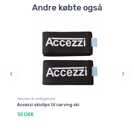
Andre købte også
Skivoks & vedligehold
Ha
Accezzi skiclips til carving ski
Ka
35 DKK
3