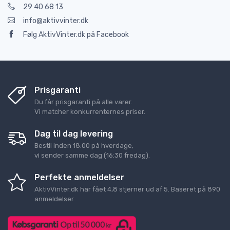
29 40 68 13
info@aktivvinter.dk
Følg AktivVinter.dk på Facebook
Prisgaranti
Du får prisgaranti på alle varer.
Vi matcher konkurrenternes priser.
Dag til dag levering
Bestil inden 18:00 på hverdage,
vi sender samme dag (16:30 fredag).
Perfekte anmeldelser
AktivVinter.dk
har fået
4,8
stjerner ud af
5
. Baseret på
890
anmeldelser.