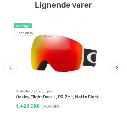
Lignende varer
Fri fragt
Fri
Spar 28 %
Skibriller / ski goggles
Ski
Oakley Flight Deck L, PRIZM™, Matte Black
Oa
1.420 DKK
1
1.959 DKK