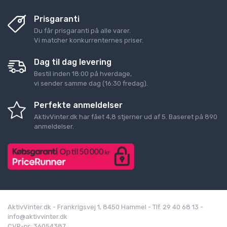
Prisgaranti
Du får prisgaranti på alle varer.
Vi matcher konkurrenternes priser.
Dag til dag levering
Bestil inden 18:00 på hverdage,
vi sender samme dag (16:30 fredag).
Perfekte anmeldelser
AktivVinter.dk
har fået
4,8
stjerner ud af
5
. Baseret på
890
anmeldelser.
AktivVinter.dk - Frankrigsvej 1, 8450 Hammel - Tlf. 29 40 68 13 -
info@aktivvinter.dk
CVR-nr: 36054387