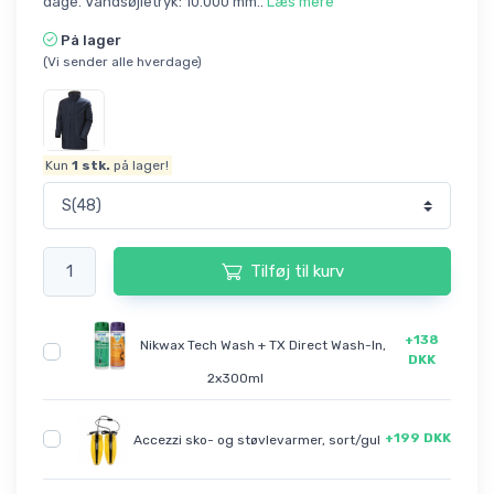
dage. Vandsøjletryk: 10.000 mm..
Læs mere
På lager
(Vi sender alle hverdage)
Kun
1
stk.
på lager!
Tilføj til kurv
+138
Nikwax Tech Wash + TX Direct Wash-In,
DKK
2x300ml
+199 DKK
Accezzi sko- og støvlevarmer, sort/gul