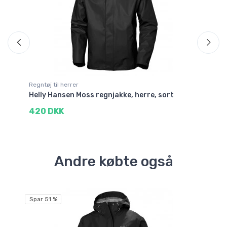
Regntøj til herrer
Reg
røn
Helly Hansen Moss regnjakke, herre, sort
He
420 DKK
2
Andre købte også
Spar 51 %