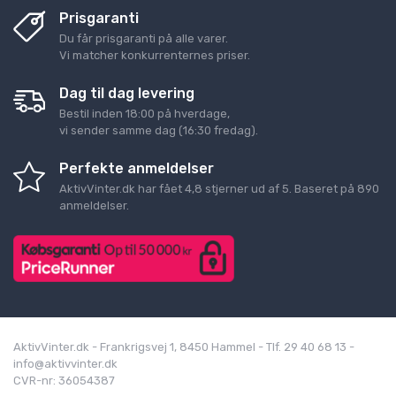
Prisgaranti
Du får prisgaranti på alle varer.
Vi matcher konkurrenternes priser.
Dag til dag levering
Bestil inden 18:00 på hverdage,
vi sender samme dag (16:30 fredag).
Perfekte anmeldelser
AktivVinter.dk
har fået
4,8
stjerner ud af
5
. Baseret på
890
anmeldelser.
AktivVinter.dk - Frankrigsvej 1, 8450 Hammel - Tlf. 29 40 68 13 -
info@aktivvinter.dk
CVR-nr: 36054387