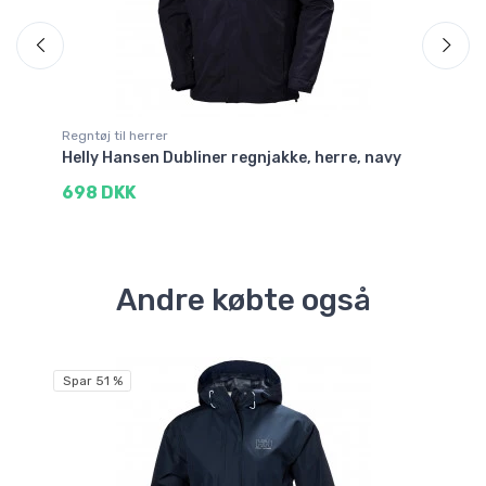
Regntøj til herrer
Reg
Helly Hansen Dubliner regnjakke, herre, navy
He
698 DKK
4
Andre købte også
Spar 51 %