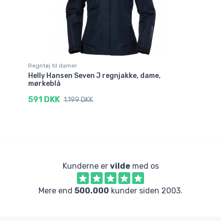
Regntøj til damer
Helly Hansen Seven J regnjakke, dame,
mørkeblå
591 DKK
1.199 DKK
Kunderne er
vilde
med os
Mere end
500.000
kunder siden 2003.