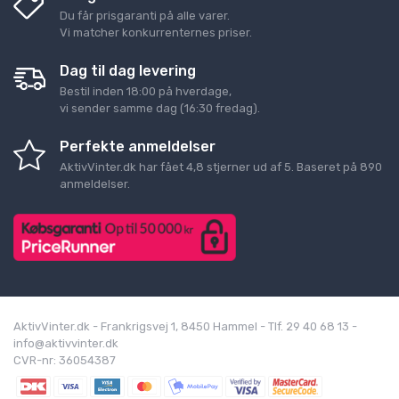
Du får prisgaranti på alle varer.
Vi matcher konkurrenternes priser.
Dag til dag levering
Bestil inden 18:00 på hverdage,
vi sender samme dag (16:30 fredag).
Perfekte anmeldelser
AktivVinter.dk
har fået
4,8
stjerner ud af
5
. Baseret på
890
anmeldelser.
AktivVinter.dk - Frankrigsvej 1, 8450 Hammel - Tlf. 29 40 68 13 -
info@aktivvinter.dk
CVR-nr: 36054387