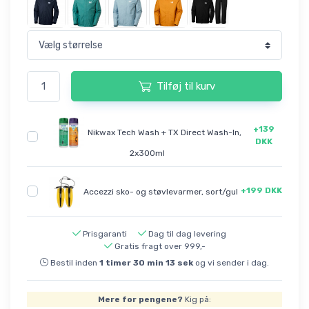
Tilføj til kurv
+139
Nikwax Tech Wash + TX Direct Wash-In,
DKK
2x300ml
+199 DKK
Accezzi sko- og støvlevarmer, sort/gul
Prisgaranti
Dag til dag levering
Gratis fragt over 999,-
Bestil inden
1
timer
30
min
12
sek
og vi sender i dag.
Mere for pengene?
Kig på: