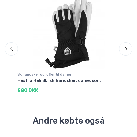
Sp
Skihandsker og luffer til damer
Sk
Hestra Heli Ski skihandsker, dame, sort
He
880 DKK
9
Andre købte også