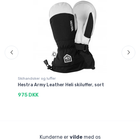
Sp
Skihandsker og luffer
Sk
Hestra Army Leather Heli skiluffer, sort
He
975 DKK
2
Kunderne er
vilde
med os