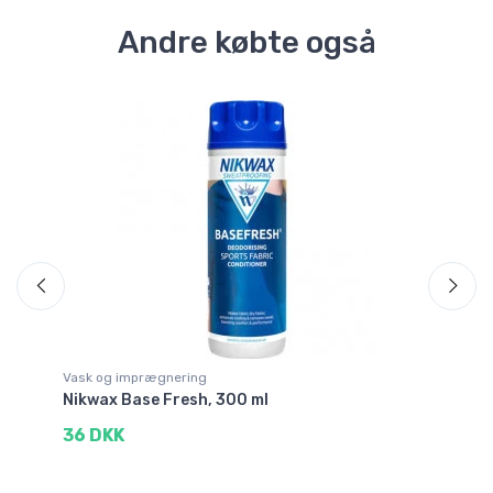
Andre købte også
Sp
Vask og imprægnering
Va
Nikwax Base Fresh, 300 ml
Ho
50
36 DKK
1