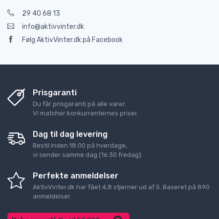
29 40 68 13
info@aktivvinter.dk
Følg AktivVinter.dk på Facebook
Prisgaranti
Du får prisgaranti på alle varer.
Vi matcher konkurrenternes priser.
Dag til dag levering
Bestil inden 18:00 på hverdage,
vi sender samme dag (16:30 fredag).
Perfekte anmeldelser
AktivVinter.dk
har fået
4,8
stjerner ud af
5
. Baseret på
890
anmeldelser.