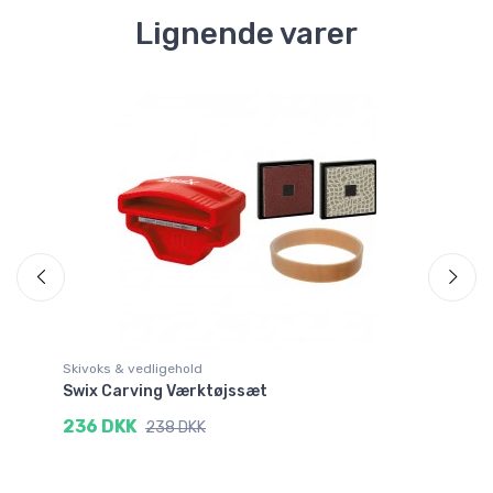
Lignende varer
Skivoks & vedligehold
Sk
Swix Carving Værktøjssæt
Sw
236 DKK
1
238 DKK