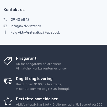
Kontakt os
29 40 68 13
info@aktivvinter.dk
Følg AktivVinter.dk på Facebook
Prisgaranti
Du får prisgaranti på alle varer.
Vi matcher konkurrenternes priser.
Dag til dag levering
Bestil inden 18:00 på hverdage,
vi sender samme dag (16:30 fredag).
Perfekte anmeldelser
AktivVinter.dk
har fået
4,8
stjerner ud af
5
. Baseret på
890