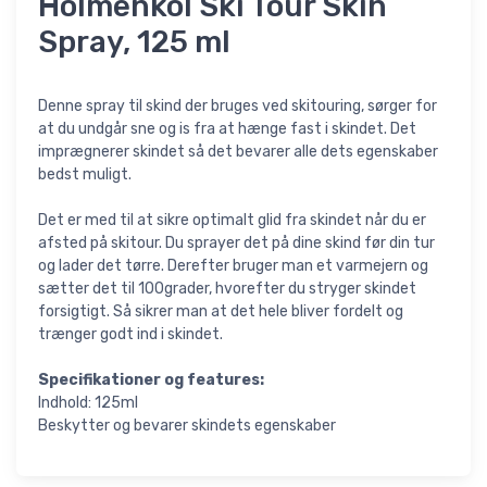
Holmenkol Ski Tour Skin
Spray, 125 ml
Denne spray til skind der bruges ved skitouring, sørger for
at du undgår sne og is fra at hænge fast i skindet. Det
imprægnerer skindet så det bevarer alle dets egenskaber
bedst muligt.
Det er med til at sikre optimalt glid fra skindet når du er
afsted på skitour. Du sprayer det på dine skind før din tur
og lader det tørre. Derefter bruger man et varmejern og
sætter det til 100grader, hvorefter du stryger skindet
forsigtigt. Så sikrer man at det hele bliver fordelt og
trænger godt ind i skindet.
Specifikationer og features:
Indhold: 125ml
Beskytter og bevarer skindets egenskaber