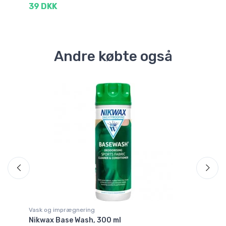
39 DKK
1
Andre købte også
Vask og imprægnering
Va
Nikwax Base Wash, 300 ml
Ni