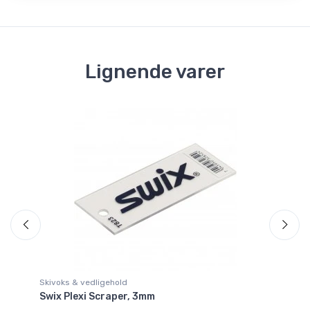
Lignende varer
Skivoks & vedligehold
Sk
Swix Plexi Scraper, 3mm
Ho