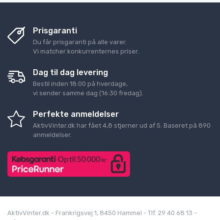
Prisgaranti
Du får prisgaranti på alle varer.
Vi matcher konkurrenternes priser.
Dag til dag levering
Bestil inden 18:00 på hverdage,
vi sender samme dag (16:30 fredag).
Perfekte anmeldelser
AktivVinter.dk
har fået
4,8
stjerner ud af
5
. Baseret på
890
anmeldelser.
AktivVinter.dk - Frankrigsvej 1, 8450 Hammel - Tlf. 29 40 68 13 -