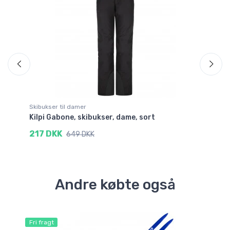
Skibukser til damer
La
Kilpi Gabone, skibukser, dame, sort
Ma
Cl
217 DKK
649 DKK
2
Andre købte også
Fri fragt
Fri