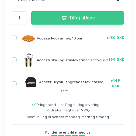
Tilføj til kurv
+150 DKK
Accezzi Fodvarmer, 10 par
+199 DKK
Accezzi sko- og støvlevarmer, sort/gul
+149
Accezzi Trysil, langrendsstøvletaske,
DKK
sort
Prisgaranti
Dag til dag levering
Gratis fragt over 999,-
Bestil nu og vi sender mandag. Modtag tirsdag.
Kunderne er
vilde
med os