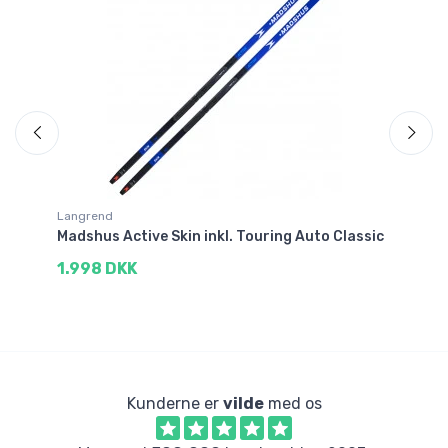
Sp
Langrend
La
Madshus Active Skin inkl. Touring Auto Classic
Ma
1.998 DKK
1
Kunderne er
vilde
med os