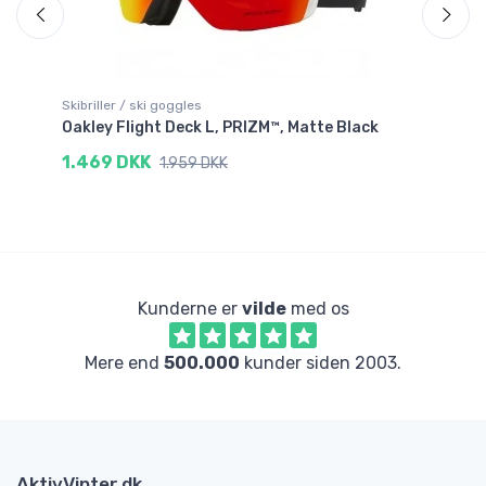
Skibriller / ski goggles
Ski
Oakley Flight Deck L, PRIZM™, Matte Black
Oa
1.469 DKK
8
1.959 DKK
Kunderne er
vilde
med os
Mere end
500.000
kunder siden 2003.
AktivVinter.dk