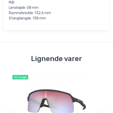
Mål:
Lenshøjde: 58 mm
Rammebredde: 132,6 mm
Stanglængde: 138 mm
Lignende varer
Fri fragt
Fri