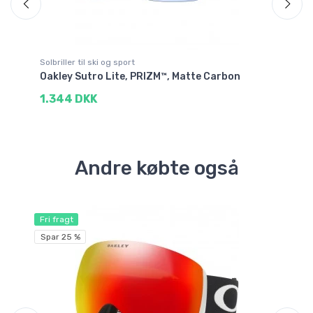
Solbriller til ski og sport
Sol
n
Oakley Sutro Lite, PRIZM™, Matte Carbon
Oa
1.344 DKK
1
Andre købte også
Fri fragt
Sp
Spar 25 %