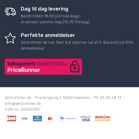
Dag til dag levering
Bestil inden 18:00 på hverdage,
vi sender samme dag (16:30 fredag).
Perfekte anmeldelser
AktivVinter.dk
har fået
4,8
stjerner ud af
5
. Baseret på
890
anmeldelser.
AktivVinter.dk - Frankrigsvej 1, 8450 Hammel - Tlf. 29 40 68 13 -
info@aktivvinter.dk
CVR-nr: 36054387