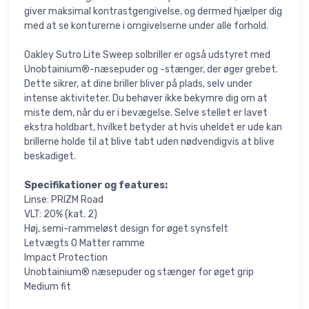
giver maksimal kontrastgengivelse, og dermed hjælper dig
med at se konturerne i omgivelserne under alle forhold.
Oakley Sutro Lite Sweep solbriller er også udstyret med
Unobtainium®-næsepuder og -stænger, der øger grebet.
Dette sikrer, at dine briller bliver på plads, selv under
intense aktiviteter. Du behøver ikke bekymre dig om at
miste dem, når du er i bevægelse. Selve stellet er lavet
ekstra holdbart, hvilket betyder at hvis uheldet er ude kan
brillerne holde til at blive tabt uden nødvendigvis at blive
beskadiget.
Specifikationer og features:
Linse: PRIZM Road
VLT: 20% (kat. 2)
Høj, semi-rammeløst design for øget synsfelt
Letvægts O Matter ramme
Impact Protection
Unobtainium® næsepuder og stænger for øget grip
Medium fit