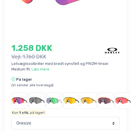
1.258 DKK
Vejl. 1.760 DKK
Letvægtssolbriller med bredt synsfelt og PRIZM-linser.
Medium fit.
Læs mere
På lager
(Vi sender alle hverdage)
Kun
1
stk.
på lager!