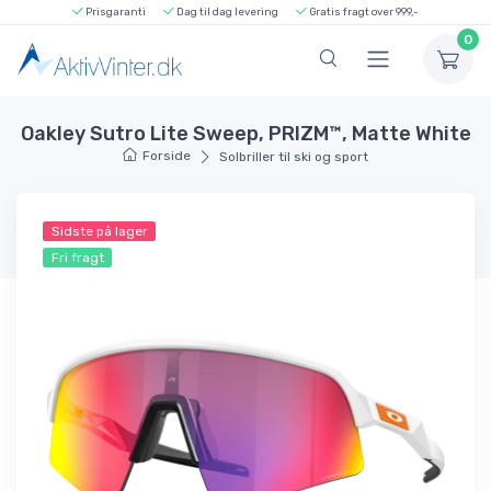
Prisgaranti
Dag til dag levering
Gratis fragt over 999,-
0
Oakley Sutro Lite Sweep, PRIZM™, Matte White
Forside
Solbriller til ski og sport
Sidste på lager
Fri fragt