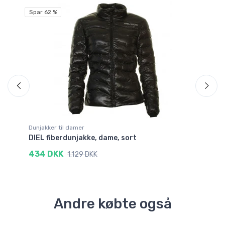
Spar 62 %
Sp
Dunjakker til damer
Ski
DIEL fiberdunjakke, dame, sort
21
434 DKK
5
1.129 DKK
Andre købte også