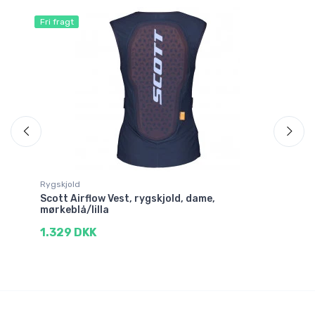
Fri fragt
Fri
Rygskjold
Ski
øn
Scott Airflow Vest, rygskjold, dame,
Sc
mørkeblå/lilla
1
1.329 DKK