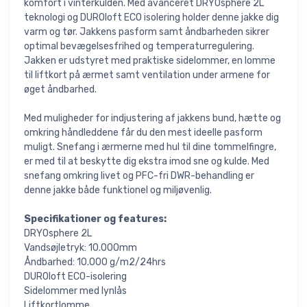
komfort i vinterkulden. Med avanceret DRYOsphere 2L
teknologi og DUROloft ECO isolering holder denne jakke dig
varm og tør. Jakkens pasform samt åndbarheden sikrer
optimal bevægelsesfrihed og temperaturregulering.
Jakken er udstyret med praktiske sidelommer, en lomme
til liftkort på ærmet samt ventilation under armene for
øget åndbarhed.
Med muligheder for indjustering af jakkens bund, hætte og
omkring håndleddene får du den mest ideelle pasform
muligt. Snefang i ærmerne med hul til dine tommelfingre,
er med til at beskytte dig ekstra imod sne og kulde. Med
snefang omkring livet og PFC-fri DWR-behandling er
denne jakke både funktionel og miljøvenlig.
Specifikationer og features:
DRYOsphere 2L
Vandsøjletryk: 10.000mm
Åndbarhed: 10.000 g/m2/24hrs
DUROloft ECO-isolering
Sidelommer med lynlås
Liftkortlomme