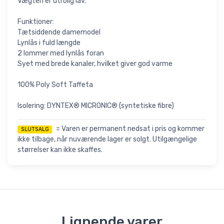
Vægten er utrolig lav.
Funktioner:
Tætsiddende damemodel
Lynlås i fuld længde
2 lommer med lynlås foran
Syet med brede kanaler, hvilket giver god varme
100% Poly Soft Taffeta
Isolering: DYNTEX® MICRONIC® (syntetiske fibre)
= Varen er permanent nedsat i pris og kommer
SLUTSALG
ikke tilbage, når nuværende lager er solgt. Utilgængelige
størrelser kan ikke skaffes.
Lignende varer