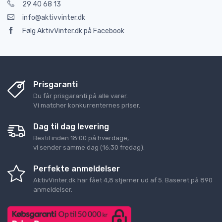
29 40 68 13
info@aktivvinter.dk
Følg AktivVinter.dk på Facebook
Prisgaranti
Du får prisgaranti på alle varer.
Vi matcher konkurrenternes priser.
Dag til dag levering
Bestil inden 18:00 på hverdage,
vi sender samme dag (16:30 fredag).
Perfekte anmeldelser
AktivVinter.dk
har fået
4,8
stjerner ud af
5
. Baseret på
890
anmeldelser.