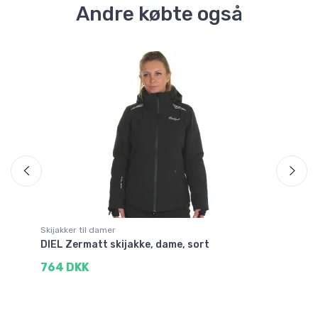
Andre købte også
Fri
Sp
Skijakker til damer
He
e,
DIEL Zermatt skijakke, dame, sort
DI
764 DKK
1