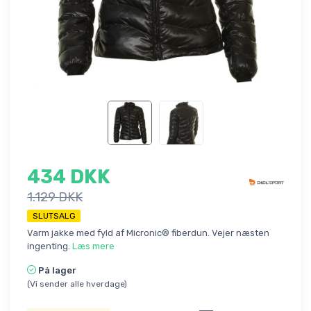
434 DKK
1.129 DKK
SLUTSALG
Varm jakke med fyld af Micronic® fiberdun. Vejer næsten
ingenting.
Læs mere
På lager
(Vi sender alle hverdage)