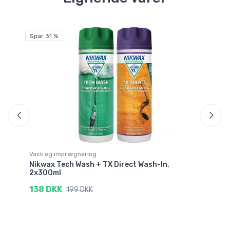
Spar 31 %
Vask og imprægnering
Sk
Nikwax Tech Wash + TX Direct Wash-In,
He
2x300ml
3
138 DKK
199 DKK