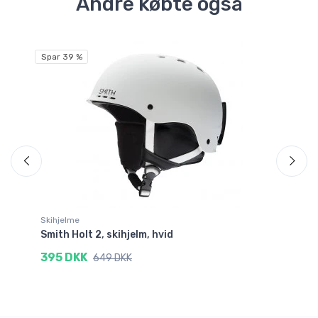
Andre købte også
Spar 39 %
Sp
Skihjelme
Sk
Smith Holt 2, skihjelm, hvid
PO
395 DKK
9
649 DKK