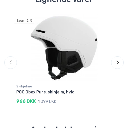
Spar 12 %
Sp
Skihjelme
Sk
POC Obex Pure, skihjelm, hvid
Sa
966 DKK
4
1.099 DKK