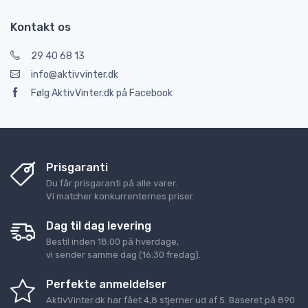
Kontakt os
29 40 68 13
info@aktivvinter.dk
Følg AktivVinter.dk på Facebook
Prisgaranti
Du får prisgaranti på alle varer.
Vi matcher konkurrenternes priser.
Dag til dag levering
Bestil inden 18:00 på hverdage,
vi sender samme dag (16:30 fredag).
Perfekte anmeldelser
AktivVinter.dk
har fået
4,8
stjerner ud af
5
. Baseret på
890