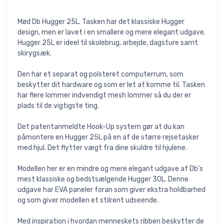
Mød Db Hugger 25L. Tasken har det klassiske Hugger
design, men er lavet i en smallere og mere elegant udgave.
Hugger 25L er ideel til skolebrug, arbejde, dagsture samt
skirygsæk.
Den har et separat og polsteret computerrum, som
beskytter dit hardware og som er let at komme til. Tasken
har flere lommer indvendigt mesh lommer så du der er
plads til de vigtigste ting.
Det patentanmeldte Hook-Up system gør at du kan
påmontere en Hugger 25L på en af de større rejsetasker
med hjul. Det flytter vægt fra dine skuldre til hjulene.
Modellen her er en mindre og mere elegant udgave af Db's
mest klassiske og bedstsælgende Hugger 30L. Denne
udgave har EVA paneler foran som giver ekstra holdbarhed
og som giver modellen et stilrent udseende.
Med inspiration i hvordan menneskets ribben beskytter de