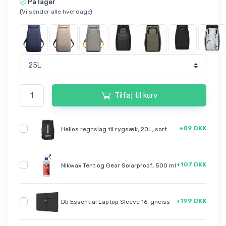
På lager
(Vi sender alle hverdage)
Tilføj til kurv
+89 DKK
Helios regnslag til rygsæk, 20L, sort
+107 DKK
Nikwax Tent og Gear Solarproof, 500 ml
+199 DKK
Db Essential Laptop Sleeve 16, gneiss