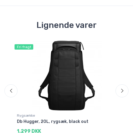
Lignende varer
Fri fragt
Fri
Rygsække
Ry
Db Hugger, 20L, rygsæk, black out
Db
1.299 DKK
1