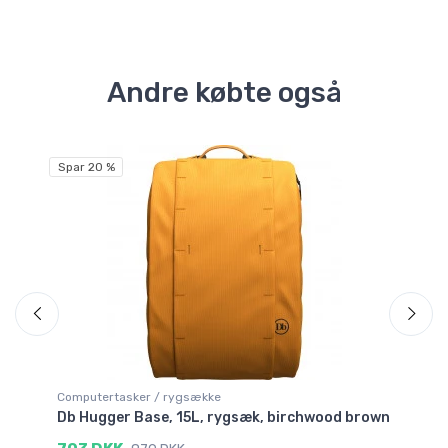
Andre købte også
Spar 20 %
Sp
Computertasker / rygsække
Co
Db Hugger Base, 15L, rygsæk, birchwood brown
Db
bl