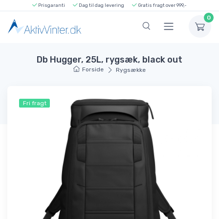
Prisgaranti
Dag til dag levering
Gratis fragt over 999,-
0
Db Hugger, 25L, rygsæk, black out
Forside
Rygsække
Fri fragt