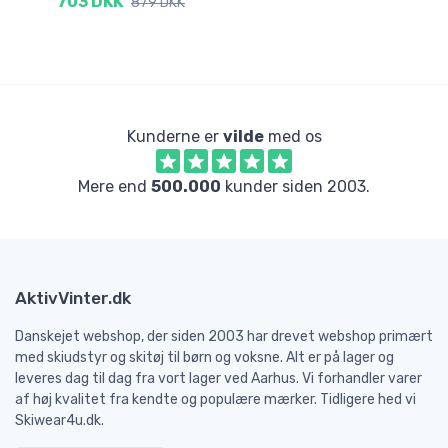
703 DKK
879 DKK
3
Kunderne er
vilde
med os
Mere end
500.000
kunder siden 2003.
AktivVinter.dk
Danskejet webshop, der siden 2003 har drevet webshop primært
med skiudstyr og skitøj til børn og voksne. Alt er på lager og
leveres dag til dag fra vort lager ved Aarhus. Vi forhandler varer
af høj kvalitet fra kendte og populære mærker. Tidligere hed vi
Skiwear4u.dk.