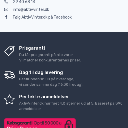
29 40 68 13
info@aktivvinter.dk
Følg AktivVinter.dk på Facebook
Prisgaranti
Du får prisgaranti på alle varer.
Vi matcher konkurrenternes priser.
Dag til dag levering
Bestil inden 18:00 på hverdage,
vi sender samme dag (16:30 fredag).
Perfekte anmeldelser
AktivVinter.dk
har fået
4,8
stjerner ud af
5
. Baseret på
890
anmeldelser.