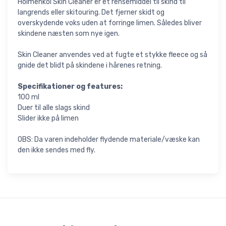
Holmenkol Skin Cleaner er et rensemiddel til skind til
langrends eller skitouring. Det fjerner skidt og
overskydende voks uden at forringe limen. Således bliver
skindene næsten som nye igen.
Skin Cleaner anvendes ved at fugte et stykke fleece og så
gnide det blidt på skindene i hårenes retning.
Specifikationer og features:
100 ml
Duer til alle slags skind
Slider ikke på limen
OBS: Da varen indeholder flydende materiale/væske kan
den ikke sendes med fly.