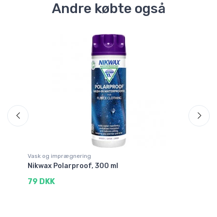
Andre købte også
Vask og imprægnering
Va
Nikwax Polarproof, 300 ml
Ni
79 DKK
3