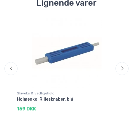
Lignende varer
Skivoks & vedligehold
Sk
Holmenkol Rilleskraber, blå
Ho
159 DKK
5